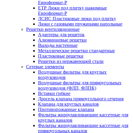
Евроформат-Р
ЕТР Люки под плитку нажимные
Евроформат-Р
ЛСИС Пластиковые люки под плитку
Люки с газовыми пружинами напольные
Решетки вентиляционные
Адаптеры для решеток
Алюминиевые решетки
Выходы настенные
Металлические решетки стандартные
Пластиковые решетки
Решетки из нержавеющей стали
Сетевые элементы
Воздушные фильтры для круглых
воздуховодов
Воздушные фильтры для прямоугольных
воздуховодов (ФЛП, ФЛПК)
Вставки гибкие
Дросель клапана прямоугольного сечения
Клапана для круглых каналов
Противопожарные клапана
Фильтры жироулавливающие кассетные для
круглых каналов
Фильтры жироулавливающие кассетные для
прямоугольных каналов