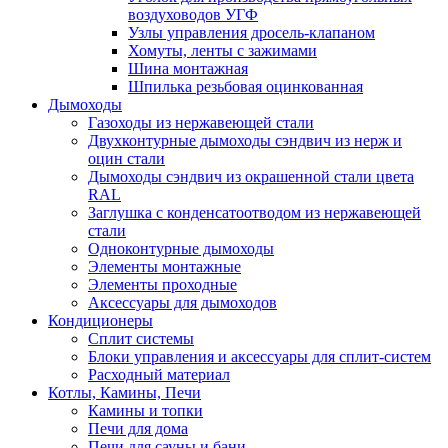
воздуховодов УГФ
Узлы управления дросель-клапаном
Хомуты, ленты с зажимами
Шина монтажная
Шпилька резьбовая оцинкованная
Дымоходы
Газоходы из нержавеющей стали
Двухконтурные дымоходы сэндвич из нерж и
оцин стали
Дымоходы сэндвич из окрашенной стали цвета
RAL
Заглушка с конденсатоотводом из нержавеющей
стали
Одноконтурные дымоходы
Элементы монтажные
Элементы проходные
Аксессуары для дымоходов
Кондиционеры
Сплит системы
Блоки управления и аксессуары для сплит-систем
Расходный материал
Котлы, Камины, Печи
Камины и топки
Печи для дома
Печи для сауны и бани