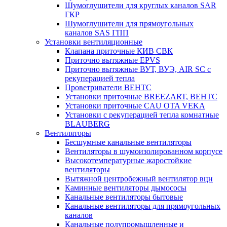
Шумоглушители для круглых каналов SAR
ГКР
Шумоглушители для прямоугольных
каналов SAS ГПП
Установки вентиляционные
Клапана приточные КИВ СВК
Приточно вытяжные EPVS
Приточно вытяжные ВУТ, ВУЭ, AIR SC с
рекуперацией тепла
Проветриватели ВЕНТС
Установки приточные BREEZART, ВЕНТС
Установки приточные CAU OTA VEKA
Установки с рекуперацией тепла комнатные
BLAUBERG
Вентиляторы
Бесшумные канальные вентиляторы
Вентиляторы в шумоизолированном корпусе
Высокотемпературные жаростойкие
вентиляторы
Вытяжной центробежный вентилятор вцн
Каминные вентиляторы дымососы
Канальные вентиляторы бытовые
Канальные вентиляторы для прямоугольных
каналов
Канальные полупромышленные и