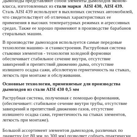
Дымоходы представляют собой элементы дымоходов эконом-
класса, изготовленных из
стали марки
AISI
430,
AISI
439.
Сталь
AISI
439 используют в выхлопных системах автомобилей,
что свидетельствует об отличных характеристиках ее
применения в высоких температурных режимах и агрессивных
средах. Также ее хорошо применяют в производстве барабанов
стиральных машин.
В производстве дымоходов используется самые передовые
технологии машино- и станкостроения. Раструбовая система
стыковки элементов - технология холодной формовки
обеспечивает стабильное сечение внутри, отсутствие
завихрений и препятствий движению дыма, отсутствие
излишнего осадка сажи, абсолютную герметичность на стыках,
легкость при монтаже и обслуживании.
Основные технологии, применяемые для производства
дымоходов из стали
AISI
430 0,5 мм
Раструбная система, полученная с помощью формования,
(обеспечивает: стабильное сечение внутри трубы, отсутствие
завихрений и препятствий движению газов, отсутствие
излишнего осадка сажи, герметичность на стыках элементов,
легкость при монтаже).
Большой ассортимент элементов дымоходов, различных по
диаметру (от 80 мм до 300 мм) позволяет собрать практически