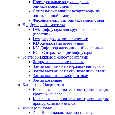
Прямоугольные воздуховоды из
оцинкованной стали
Спирально-навивные воздуховоды из
оцинкованной стали
Фасонные части из оцинкованной стали
Диффузоры анемостаты
Dvk Диффузоры для круглых каналов
(пластик)
Dvs диффузоры металлические
KD Анемостаты деревянные
KV Диффузор алюминиевый сопловый
ВС ТС нержавеющие диффузоры
Зонты вытяжные с жироуловителями
Жироулавливающие кассеты
Зонты вытяжные из нержавеющей стали
Зонты вытяжные из оцинкованной стали
Зонты вытяжные лабиринтные
Зонты кованные
Канальные Нагреватели
Канальные нагреватели электрические для
круглых каналов
Канальные нагреватели электрические для
прямоугольных каналов
Люки резиновые
АТР Люки нажимные под плитку