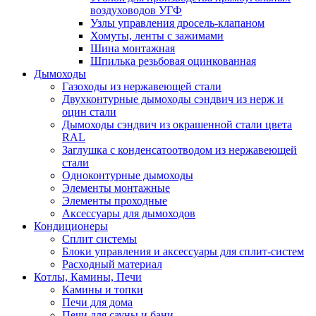
воздуховодов УГФ
Узлы управления дросель-клапаном
Хомуты, ленты с зажимами
Шина монтажная
Шпилька резьбовая оцинкованная
Дымоходы
Газоходы из нержавеющей стали
Двухконтурные дымоходы сэндвич из нерж и
оцин стали
Дымоходы сэндвич из окрашенной стали цвета
RAL
Заглушка с конденсатоотводом из нержавеющей
стали
Одноконтурные дымоходы
Элементы монтажные
Элементы проходные
Аксессуары для дымоходов
Кондиционеры
Сплит системы
Блоки управления и аксессуары для сплит-систем
Расходный материал
Котлы, Камины, Печи
Камины и топки
Печи для дома
Печи для сауны и бани