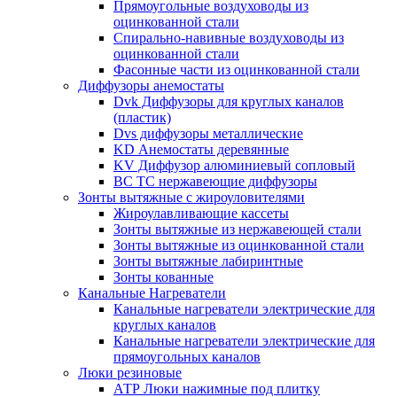
Прямоугольные воздуховоды из
оцинкованной стали
Спирально-навивные воздуховоды из
оцинкованной стали
Фасонные части из оцинкованной стали
Диффузоры анемостаты
Dvk Диффузоры для круглых каналов
(пластик)
Dvs диффузоры металлические
KD Анемостаты деревянные
KV Диффузор алюминиевый сопловый
ВС ТС нержавеющие диффузоры
Зонты вытяжные с жироуловителями
Жироулавливающие кассеты
Зонты вытяжные из нержавеющей стали
Зонты вытяжные из оцинкованной стали
Зонты вытяжные лабиринтные
Зонты кованные
Канальные Нагреватели
Канальные нагреватели электрические для
круглых каналов
Канальные нагреватели электрические для
прямоугольных каналов
Люки резиновые
АТР Люки нажимные под плитку