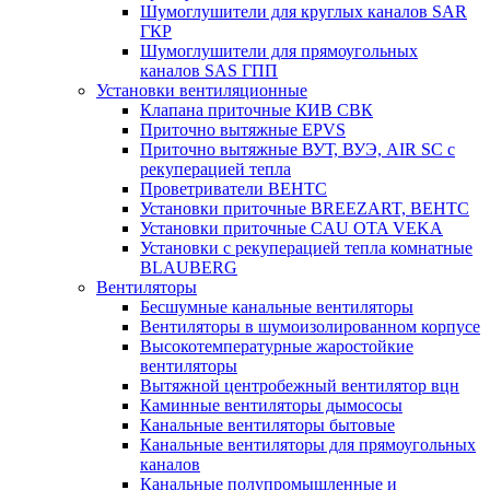
Шумоглушители для круглых каналов SAR
ГКР
Шумоглушители для прямоугольных
каналов SAS ГПП
Установки вентиляционные
Клапана приточные КИВ СВК
Приточно вытяжные EPVS
Приточно вытяжные ВУТ, ВУЭ, AIR SC с
рекуперацией тепла
Проветриватели ВЕНТС
Установки приточные BREEZART, ВЕНТС
Установки приточные CAU OTA VEKA
Установки с рекуперацией тепла комнатные
BLAUBERG
Вентиляторы
Бесшумные канальные вентиляторы
Вентиляторы в шумоизолированном корпусе
Высокотемпературные жаростойкие
вентиляторы
Вытяжной центробежный вентилятор вцн
Каминные вентиляторы дымососы
Канальные вентиляторы бытовые
Канальные вентиляторы для прямоугольных
каналов
Канальные полупромышленные и