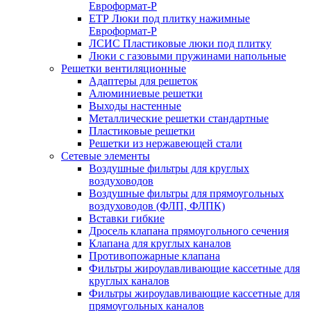
Евроформат-Р
ЕТР Люки под плитку нажимные
Евроформат-Р
ЛСИС Пластиковые люки под плитку
Люки с газовыми пружинами напольные
Решетки вентиляционные
Адаптеры для решеток
Алюминиевые решетки
Выходы настенные
Металлические решетки стандартные
Пластиковые решетки
Решетки из нержавеющей стали
Сетевые элементы
Воздушные фильтры для круглых
воздуховодов
Воздушные фильтры для прямоугольных
воздуховодов (ФЛП, ФЛПК)
Вставки гибкие
Дросель клапана прямоугольного сечения
Клапана для круглых каналов
Противопожарные клапана
Фильтры жироулавливающие кассетные для
круглых каналов
Фильтры жироулавливающие кассетные для
прямоугольных каналов