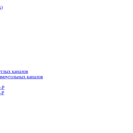
к)
углых каналов
рямоугольных каналов
-Р
-Р