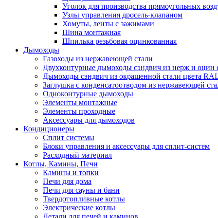
Уголок для производства прямоугольных воз
Узлы управления дросель-клапаном
Хомуты, ленты с зажимами
Шина монтажная
Шпилька резьбовая оцинкованная
Дымоходы
Газоходы из нержавеющей стали
Двухконтурные дымоходы сэндвич из нерж и оцин 
Дымоходы сэндвич из окрашенной стали цвета RA
Заглушка с конденсатоотводом из нержавеющей ста
Одноконтурные дымоходы
Элементы монтажные
Элементы проходные
Аксессуары для дымоходов
Кондиционеры
Сплит системы
Блоки управления и аксессуары для сплит-систем
Расходный материал
Котлы, Камины, Печи
Камины и топки
Печи для дома
Печи для сауны и бани
Твердотопливные котлы
Электрические котлы
Детали для печей и каминов