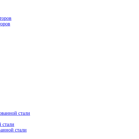
торов
торов
ованной стали
 стали
ванной стали