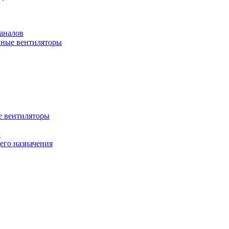
аналов
ные вентиляторы
 вентиляторы
ы
го назначения