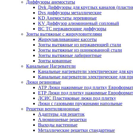
Диффузоры анемостаты
Dvk Диффузоры для круглых каналов (пласти
Dvs диффузоры металлические
KD Анемостаты деревянные
KV Диффузор алюминиевый сопловый
ВС ТС нержавеющие диффузоры
Зонты вытяжные с жироуловителями
Жироулавливающие кассеты
Зонты вытяжные из нержавеющей стали
Зонты вытяжные из оцинкованной стали
Зонты вытяжные лабиринтные
Зонты кованные
Канальные Нагреватели
Канальные нагреватели электрические для кр
Канальные нагреватели электрические для п
Люки резиновые
АТР Люки нажимные под плитку Евроформат
ЕТР Люки под плитку нажимные Евроформат
ЛСИС Пластиковые люки под плитку
Люки с газовыми пружинами напольные
Решетки вентиляционные
Адаптеры для решеток
Алюминиевые решетки
Выходы настенные
Металлические решетки стандартные