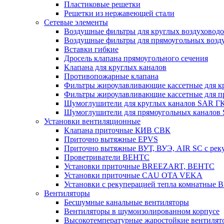
Пластиковые решетки
Решетки из нержавеющей стали
Сетевые элементы
Воздушные фильтры для круглых воздуховод
Воздушные фильтры для прямоугольных воз
Вставки гибкие
Дросель клапана прямоугольного сечения
Клапана для круглых каналов
Противопожарные клапана
Фильтры жироулавливающие кассетные для к
Фильтры жироулавливающие кассетные для п
Шумоглушители для круглых каналов SAR Г
Шумоглушители для прямоугольных каналов
Установки вентиляционные
Клапана приточные КИВ СВК
Приточно вытяжные EPVS
Приточно вытяжные ВУТ, ВУЭ, AIR SC с рек
Проветриватели ВЕНТС
Установки приточные BREEZART, ВЕНТС
Установки приточные CAU OTA VEKA
Установки с рекуперацией тепла комнатны
Вентиляторы
Бесшумные канальные вентиляторы
Вентиляторы в шумоизолированном корпусе
Высокотемпературные жаростойкие вентилят