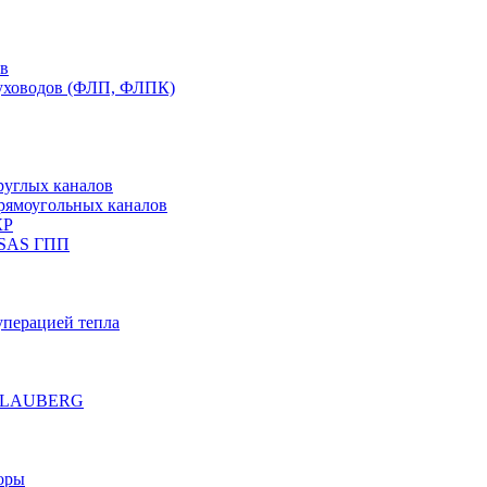
ов
духоводов (ФЛП, ФЛПК)
руглых каналов
рямоугольных каналов
КР
 SAS ГПП
уперацией тепла
е BLAUBERG
оры