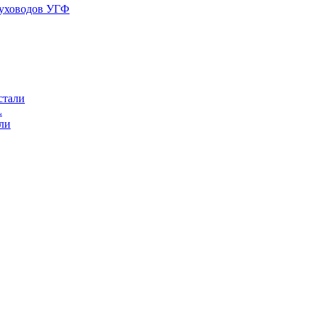
духоводов УГФ
стали
L
ли