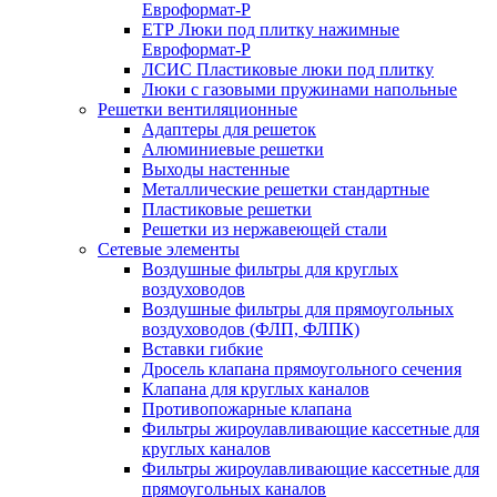
Евроформат-Р
ЕТР Люки под плитку нажимные
Евроформат-Р
ЛСИС Пластиковые люки под плитку
Люки с газовыми пружинами напольные
Решетки вентиляционные
Адаптеры для решеток
Алюминиевые решетки
Выходы настенные
Металлические решетки стандартные
Пластиковые решетки
Решетки из нержавеющей стали
Сетевые элементы
Воздушные фильтры для круглых
воздуховодов
Воздушные фильтры для прямоугольных
воздуховодов (ФЛП, ФЛПК)
Вставки гибкие
Дросель клапана прямоугольного сечения
Клапана для круглых каналов
Противопожарные клапана
Фильтры жироулавливающие кассетные для
круглых каналов
Фильтры жироулавливающие кассетные для
прямоугольных каналов