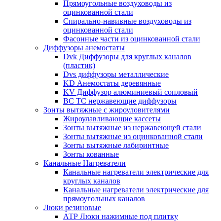
Прямоугольные воздуховоды из
оцинкованной стали
Спирально-навивные воздуховоды из
оцинкованной стали
Фасонные части из оцинкованной стали
Диффузоры анемостаты
Dvk Диффузоры для круглых каналов
(пластик)
Dvs диффузоры металлические
KD Анемостаты деревянные
KV Диффузор алюминиевый сопловый
ВС ТС нержавеющие диффузоры
Зонты вытяжные с жироуловителями
Жироулавливающие кассеты
Зонты вытяжные из нержавеющей стали
Зонты вытяжные из оцинкованной стали
Зонты вытяжные лабиринтные
Зонты кованные
Канальные Нагреватели
Канальные нагреватели электрические для
круглых каналов
Канальные нагреватели электрические для
прямоугольных каналов
Люки резиновые
АТР Люки нажимные под плитку