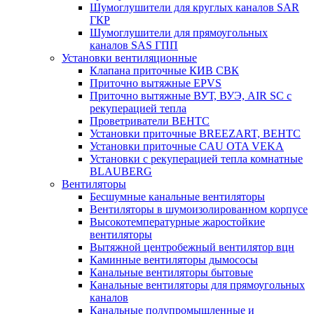
Шумоглушители для круглых каналов SAR
ГКР
Шумоглушители для прямоугольных
каналов SAS ГПП
Установки вентиляционные
Клапана приточные КИВ СВК
Приточно вытяжные EPVS
Приточно вытяжные ВУТ, ВУЭ, AIR SC с
рекуперацией тепла
Проветриватели ВЕНТС
Установки приточные BREEZART, ВЕНТС
Установки приточные CAU OTA VEKA
Установки с рекуперацией тепла комнатные
BLAUBERG
Вентиляторы
Бесшумные канальные вентиляторы
Вентиляторы в шумоизолированном корпусе
Высокотемпературные жаростойкие
вентиляторы
Вытяжной центробежный вентилятор вцн
Каминные вентиляторы дымососы
Канальные вентиляторы бытовые
Канальные вентиляторы для прямоугольных
каналов
Канальные полупромышленные и