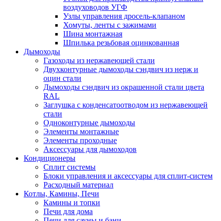
воздуховодов УГФ
Узлы управления дросель-клапаном
Хомуты, ленты с зажимами
Шина монтажная
Шпилька резьбовая оцинкованная
Дымоходы
Газоходы из нержавеющей стали
Двухконтурные дымоходы сэндвич из нерж и
оцин стали
Дымоходы сэндвич из окрашенной стали цвета
RAL
Заглушка с конденсатоотводом из нержавеющей
стали
Одноконтурные дымоходы
Элементы монтажные
Элементы проходные
Аксессуары для дымоходов
Кондиционеры
Сплит системы
Блоки управления и аксессуары для сплит-систем
Расходный материал
Котлы, Камины, Печи
Камины и топки
Печи для дома
Печи для сауны и бани