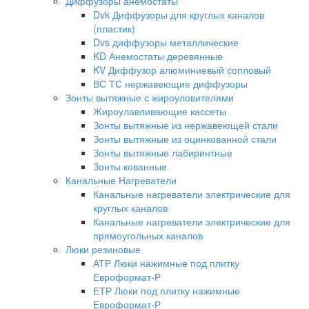
Диффузоры анемостаты
Dvk Диффузоры для круглых каналов
(пластик)
Dvs диффузоры металлические
KD Анемостаты деревянные
KV Диффузор алюминиевый сопловый
ВС ТС нержавеющие диффузоры
Зонты вытяжные с жироуловителями
Жироулавливающие кассеты
Зонты вытяжные из нержавеющей стали
Зонты вытяжные из оцинкованной стали
Зонты вытяжные лабиринтные
Зонты кованные
Канальные Нагреватели
Канальные нагреватели электрические для
круглых каналов
Канальные нагреватели электрические для
прямоугольных каналов
Люки резиновые
АТР Люки нажимные под плитку
Евроформат-Р
ЕТР Люки под плитку нажимные
Евроформат-Р