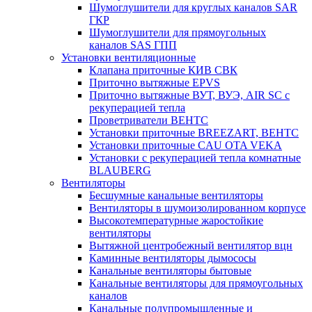
Шумоглушители для круглых каналов SAR
ГКР
Шумоглушители для прямоугольных
каналов SAS ГПП
Установки вентиляционные
Клапана приточные КИВ СВК
Приточно вытяжные EPVS
Приточно вытяжные ВУТ, ВУЭ, AIR SC с
рекуперацией тепла
Проветриватели ВЕНТС
Установки приточные BREEZART, ВЕНТС
Установки приточные CAU OTA VEKA
Установки с рекуперацией тепла комнатные
BLAUBERG
Вентиляторы
Бесшумные канальные вентиляторы
Вентиляторы в шумоизолированном корпусе
Высокотемпературные жаростойкие
вентиляторы
Вытяжной центробежный вентилятор вцн
Каминные вентиляторы дымососы
Канальные вентиляторы бытовые
Канальные вентиляторы для прямоугольных
каналов
Канальные полупромышленные и