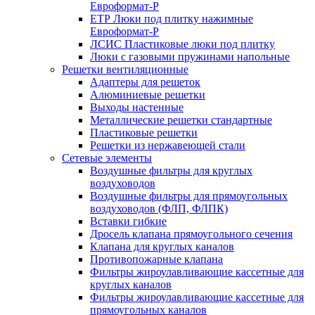
Евроформат-Р
ЕТР Люки под плитку нажимные
Евроформат-Р
ЛСИС Пластиковые люки под плитку
Люки с газовыми пружинами напольные
Решетки вентиляционные
Адаптеры для решеток
Алюминиевые решетки
Выходы настенные
Металлические решетки стандартные
Пластиковые решетки
Решетки из нержавеющей стали
Сетевые элементы
Воздушные фильтры для круглых
воздуховодов
Воздушные фильтры для прямоугольных
воздуховодов (ФЛП, ФЛПК)
Вставки гибкие
Дросель клапана прямоугольного сечения
Клапана для круглых каналов
Противопожарные клапана
Фильтры жироулавливающие кассетные для
круглых каналов
Фильтры жироулавливающие кассетные для
прямоугольных каналов