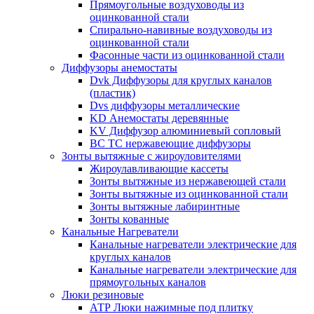
Прямоугольные воздуховоды из
оцинкованной стали
Спирально-навивные воздуховоды из
оцинкованной стали
Фасонные части из оцинкованной стали
Диффузоры анемостаты
Dvk Диффузоры для круглых каналов
(пластик)
Dvs диффузоры металлические
KD Анемостаты деревянные
KV Диффузор алюминиевый сопловый
ВС ТС нержавеющие диффузоры
Зонты вытяжные с жироуловителями
Жироулавливающие кассеты
Зонты вытяжные из нержавеющей стали
Зонты вытяжные из оцинкованной стали
Зонты вытяжные лабиринтные
Зонты кованные
Канальные Нагреватели
Канальные нагреватели электрические для
круглых каналов
Канальные нагреватели электрические для
прямоугольных каналов
Люки резиновые
АТР Люки нажимные под плитку