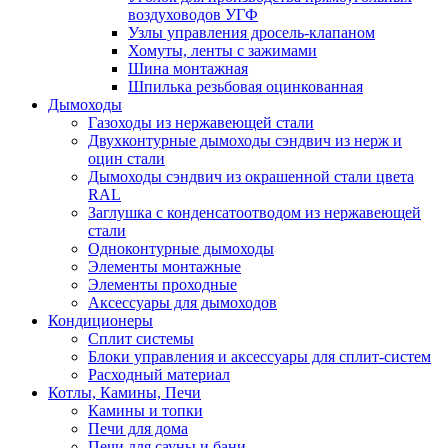
воздуховодов УГФ
Узлы управления дросель-клапаном
Хомуты, ленты с зажимами
Шина монтажная
Шпилька резьбовая оцинкованная
Дымоходы
Газоходы из нержавеющей стали
Двухконтурные дымоходы сэндвич из нерж и
оцин стали
Дымоходы сэндвич из окрашенной стали цвета
RAL
Заглушка с конденсатоотводом из нержавеющей
стали
Одноконтурные дымоходы
Элементы монтажные
Элементы проходные
Аксессуары для дымоходов
Кондиционеры
Сплит системы
Блоки управления и аксессуары для сплит-систем
Расходный материал
Котлы, Камины, Печи
Камины и топки
Печи для дома
Печи для сауны и бани