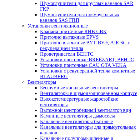
Шумоглушители для круглых каналов SAR
ГКР
Шумоглушители для прямоугольных
каналов SAS ГПП
Установки вентиляционные
Клапана приточные КИВ СВК
Приточно вытяжные EPVS
Приточно вытяжные ВУТ, ВУЭ, AIR SC с
рекуперацией тепла
Проветриватели ВЕНТС
Установки приточные BREEZART, ВЕНТС
Установки приточные CAU OTA VEKA
Установки с рекуперацией тепла комнатные
BLAUBERG
Вентиляторы
Бесшумные канальные вентиляторы
Вентиляторы в шумоизолированном корпусе
Высокотемпературные жаростойкие
вентиляторы
Вытяжной центробежный вентилятор вцн
Каминные вентиляторы дымососы
Канальные вентиляторы бытовые
Канальные вентиляторы для прямоугольных
каналов
Канальные полупромышленные и