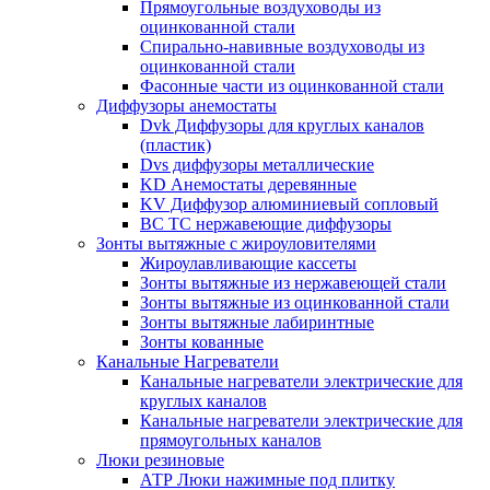
Прямоугольные воздуховоды из
оцинкованной стали
Спирально-навивные воздуховоды из
оцинкованной стали
Фасонные части из оцинкованной стали
Диффузоры анемостаты
Dvk Диффузоры для круглых каналов
(пластик)
Dvs диффузоры металлические
KD Анемостаты деревянные
KV Диффузор алюминиевый сопловый
ВС ТС нержавеющие диффузоры
Зонты вытяжные с жироуловителями
Жироулавливающие кассеты
Зонты вытяжные из нержавеющей стали
Зонты вытяжные из оцинкованной стали
Зонты вытяжные лабиринтные
Зонты кованные
Канальные Нагреватели
Канальные нагреватели электрические для
круглых каналов
Канальные нагреватели электрические для
прямоугольных каналов
Люки резиновые
АТР Люки нажимные под плитку