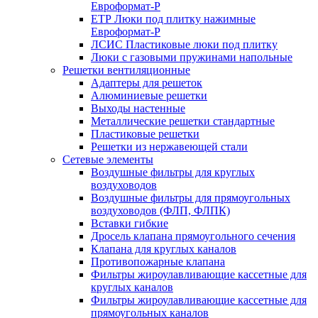
Евроформат-Р
ЕТР Люки под плитку нажимные
Евроформат-Р
ЛСИС Пластиковые люки под плитку
Люки с газовыми пружинами напольные
Решетки вентиляционные
Адаптеры для решеток
Алюминиевые решетки
Выходы настенные
Металлические решетки стандартные
Пластиковые решетки
Решетки из нержавеющей стали
Сетевые элементы
Воздушные фильтры для круглых
воздуховодов
Воздушные фильтры для прямоугольных
воздуховодов (ФЛП, ФЛПК)
Вставки гибкие
Дросель клапана прямоугольного сечения
Клапана для круглых каналов
Противопожарные клапана
Фильтры жироулавливающие кассетные для
круглых каналов
Фильтры жироулавливающие кассетные для
прямоугольных каналов