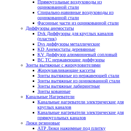
Прямоугольные воздуховоды из
оцинкованной стали
Спирально-навивные воздуховоды из
оцинкованной стали
Фасонные части из оцинкованной стали
Диффузоры анемостаты
Dvk Диффузоры для круглых каналов
(пластик)
Dvs диффузоры металлические
KD Анемостаты деревянные
KV Диффузор алюминиевый сопловый
ВС ТС нержавеющие диффузоры
Зонты вытяжные с жироуловителями
Жироулавливающие кассеты
Зонты вытяжные из нержавеющей стали
Зонты вытяжные из оцинкованной стали
Зонты вытяжные лабиринтные
Зонты кованные
Канальные Нагреватели
Канальные нагреватели электрические для
круглых каналов
Канальные нагреватели электрические для
прямоугольных каналов
Люки резиновые
АТР Люки нажимные под плитку