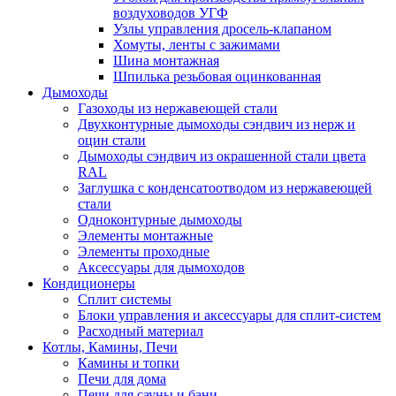
воздуховодов УГФ
Узлы управления дросель-клапаном
Хомуты, ленты с зажимами
Шина монтажная
Шпилька резьбовая оцинкованная
Дымоходы
Газоходы из нержавеющей стали
Двухконтурные дымоходы сэндвич из нерж и
оцин стали
Дымоходы сэндвич из окрашенной стали цвета
RAL
Заглушка с конденсатоотводом из нержавеющей
стали
Одноконтурные дымоходы
Элементы монтажные
Элементы проходные
Аксессуары для дымоходов
Кондиционеры
Сплит системы
Блоки управления и аксессуары для сплит-систем
Расходный материал
Котлы, Камины, Печи
Камины и топки
Печи для дома
Печи для сауны и бани