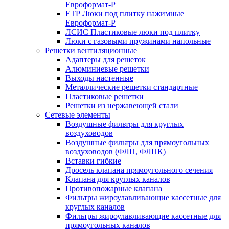
Евроформат-Р
ЕТР Люки под плитку нажимные
Евроформат-Р
ЛСИС Пластиковые люки под плитку
Люки с газовыми пружинами напольные
Решетки вентиляционные
Адаптеры для решеток
Алюминиевые решетки
Выходы настенные
Металлические решетки стандартные
Пластиковые решетки
Решетки из нержавеющей стали
Сетевые элементы
Воздушные фильтры для круглых
воздуховодов
Воздушные фильтры для прямоугольных
воздуховодов (ФЛП, ФЛПК)
Вставки гибкие
Дросель клапана прямоугольного сечения
Клапана для круглых каналов
Противопожарные клапана
Фильтры жироулавливающие кассетные для
круглых каналов
Фильтры жироулавливающие кассетные для
прямоугольных каналов