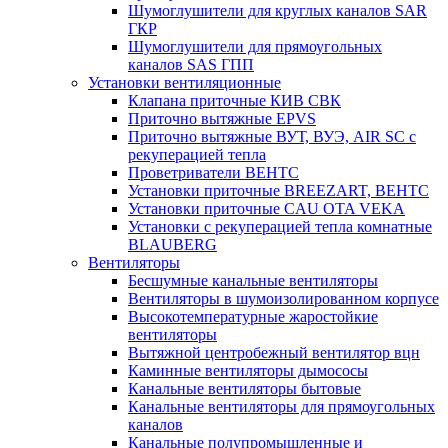
Шумоглушители для круглых каналов SAR
ГКР
Шумоглушители для прямоугольных
каналов SAS ГПП
Установки вентиляционные
Клапана приточные КИВ СВК
Приточно вытяжные EPVS
Приточно вытяжные ВУТ, ВУЭ, AIR SC с
рекуперацией тепла
Проветриватели ВЕНТС
Установки приточные BREEZART, ВЕНТС
Установки приточные CAU OTA VEKA
Установки с рекуперацией тепла комнатные
BLAUBERG
Вентиляторы
Бесшумные канальные вентиляторы
Вентиляторы в шумоизолированном корпусе
Высокотемпературные жаростойкие
вентиляторы
Вытяжной центробежный вентилятор вцн
Каминные вентиляторы дымососы
Канальные вентиляторы бытовые
Канальные вентиляторы для прямоугольных
каналов
Канальные полупромышленные и