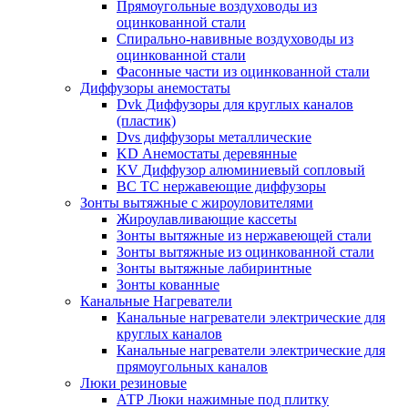
Прямоугольные воздуховоды из
оцинкованной стали
Спирально-навивные воздуховоды из
оцинкованной стали
Фасонные части из оцинкованной стали
Диффузоры анемостаты
Dvk Диффузоры для круглых каналов
(пластик)
Dvs диффузоры металлические
KD Анемостаты деревянные
KV Диффузор алюминиевый сопловый
ВС ТС нержавеющие диффузоры
Зонты вытяжные с жироуловителями
Жироулавливающие кассеты
Зонты вытяжные из нержавеющей стали
Зонты вытяжные из оцинкованной стали
Зонты вытяжные лабиринтные
Зонты кованные
Канальные Нагреватели
Канальные нагреватели электрические для
круглых каналов
Канальные нагреватели электрические для
прямоугольных каналов
Люки резиновые
АТР Люки нажимные под плитку