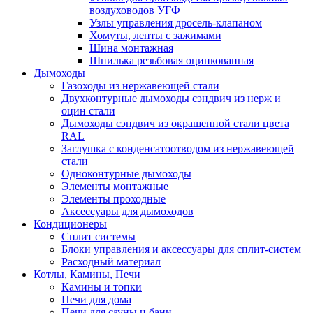
воздуховодов УГФ
Узлы управления дросель-клапаном
Хомуты, ленты с зажимами
Шина монтажная
Шпилька резьбовая оцинкованная
Дымоходы
Газоходы из нержавеющей стали
Двухконтурные дымоходы сэндвич из нерж и
оцин стали
Дымоходы сэндвич из окрашенной стали цвета
RAL
Заглушка с конденсатоотводом из нержавеющей
стали
Одноконтурные дымоходы
Элементы монтажные
Элементы проходные
Аксессуары для дымоходов
Кондиционеры
Сплит системы
Блоки управления и аксессуары для сплит-систем
Расходный материал
Котлы, Камины, Печи
Камины и топки
Печи для дома
Печи для сауны и бани