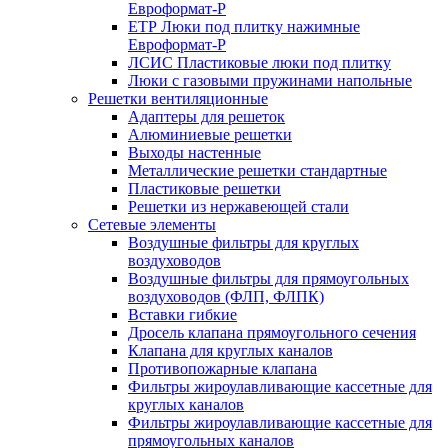
Евроформат-Р
ЕТР Люки под плитку нажимные
Евроформат-Р
ЛСИС Пластиковые люки под плитку
Люки с газовыми пружинами напольные
Решетки вентиляционные
Адаптеры для решеток
Алюминиевые решетки
Выходы настенные
Металлические решетки стандартные
Пластиковые решетки
Решетки из нержавеющей стали
Сетевые элементы
Воздушные фильтры для круглых
воздуховодов
Воздушные фильтры для прямоугольных
воздуховодов (ФЛП, ФЛПК)
Вставки гибкие
Дросель клапана прямоугольного сечения
Клапана для круглых каналов
Противопожарные клапана
Фильтры жироулавливающие кассетные для
круглых каналов
Фильтры жироулавливающие кассетные для
прямоугольных каналов