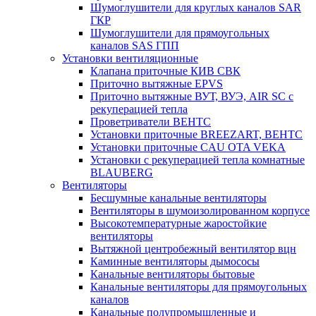
Шумоглушители для круглых каналов SAR
ГКР
Шумоглушители для прямоугольных
каналов SAS ГПП
Установки вентиляционные
Клапана приточные КИВ СВК
Приточно вытяжные EPVS
Приточно вытяжные ВУТ, ВУЭ, AIR SC с
рекуперацией тепла
Проветриватели ВЕНТС
Установки приточные BREEZART, ВЕНТС
Установки приточные CAU OTA VEKA
Установки с рекуперацией тепла комнатные
BLAUBERG
Вентиляторы
Бесшумные канальные вентиляторы
Вентиляторы в шумоизолированном корпусе
Высокотемпературные жаростойкие
вентиляторы
Вытяжной центробежный вентилятор вцн
Каминные вентиляторы дымососы
Канальные вентиляторы бытовые
Канальные вентиляторы для прямоугольных
каналов
Канальные полупромышленные и