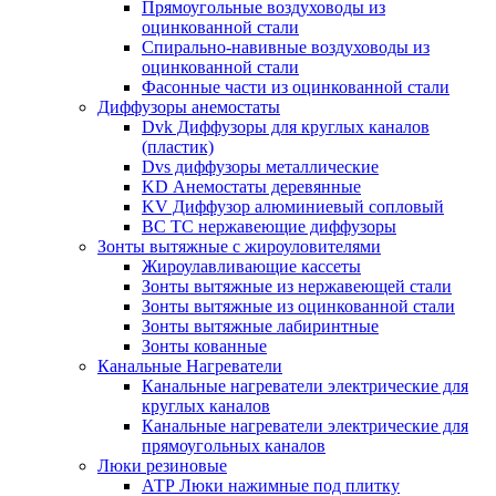
Прямоугольные воздуховоды из
оцинкованной стали
Спирально-навивные воздуховоды из
оцинкованной стали
Фасонные части из оцинкованной стали
Диффузоры анемостаты
Dvk Диффузоры для круглых каналов
(пластик)
Dvs диффузоры металлические
KD Анемостаты деревянные
KV Диффузор алюминиевый сопловый
ВС ТС нержавеющие диффузоры
Зонты вытяжные с жироуловителями
Жироулавливающие кассеты
Зонты вытяжные из нержавеющей стали
Зонты вытяжные из оцинкованной стали
Зонты вытяжные лабиринтные
Зонты кованные
Канальные Нагреватели
Канальные нагреватели электрические для
круглых каналов
Канальные нагреватели электрические для
прямоугольных каналов
Люки резиновые
АТР Люки нажимные под плитку