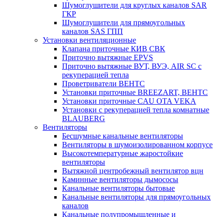
Шумоглушители для круглых каналов SAR
ГКР
Шумоглушители для прямоугольных
каналов SAS ГПП
Установки вентиляционные
Клапана приточные КИВ СВК
Приточно вытяжные EPVS
Приточно вытяжные ВУТ, ВУЭ, AIR SC с
рекуперацией тепла
Проветриватели ВЕНТС
Установки приточные BREEZART, ВЕНТС
Установки приточные CAU OTA VEKA
Установки с рекуперацией тепла комнатные
BLAUBERG
Вентиляторы
Бесшумные канальные вентиляторы
Вентиляторы в шумоизолированном корпусе
Высокотемпературные жаростойкие
вентиляторы
Вытяжной центробежный вентилятор вцн
Каминные вентиляторы дымососы
Канальные вентиляторы бытовые
Канальные вентиляторы для прямоугольных
каналов
Канальные полупромышленные и