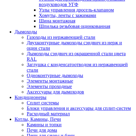
воздуховодов УГФ
Узлы управления дросель-клапаном
Хомуты, ленты с зажимами
Шина монтажная
Шпилька резьбовая оцинкованная
Дымоходы
Газоходы из нержавеющей стали
Двухконтурные дымоходы сэндвич из нерж и
оцин стали
Дымоходы сэндвич из окрашенной стали цвета
RAL
Заглушка с конденсатоотводом из нержавеющей
стали
Одноконтурные дымоходы
Элементы монтажные
Элементы проходные
Аксессуары для дымоходов
Кондиционеры
Сплит системы
Блоки управления и аксессуары для сплит-систем
Расходный материал
Котлы, Камины, Печи
Камины и топки
Печи для дома
Печи для сауны и бани