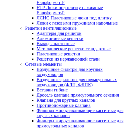
Евроформат-Р
ЕТР Люки под плитку нажимные
Евроформат-Р
ЛСИС Пластиковые люки под плитку
Люки с газовыми пружинами напольные
Решетки вентиляционные
Адаптеры для решеток
Алюминиевые решетки
Выходы настенные
Металлические решетки стандартные
Пластиковые решетки
Решетки из нержавеющей стали
Сетевые элементы
Воздушные фильтры для круглых
воздуховодов
Воздушные фильтры для прямоугольных
воздуховодов (ФЛП, ФЛПК)
Вставки гибкие
Дросель клапана прямоугольного сечения
Клапана для круглых каналов
Противопожарные клапана
Фильтры жироулавливающие кассетные для
круглых каналов
Фильтры жироулавливающие кассетные для
прямоугольных каналов