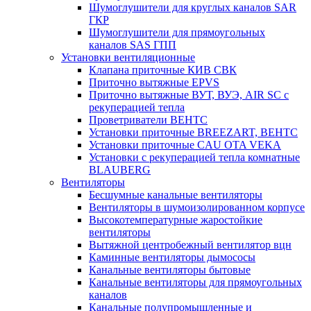
Шумоглушители для круглых каналов SAR
ГКР
Шумоглушители для прямоугольных
каналов SAS ГПП
Установки вентиляционные
Клапана приточные КИВ СВК
Приточно вытяжные EPVS
Приточно вытяжные ВУТ, ВУЭ, AIR SC с
рекуперацией тепла
Проветриватели ВЕНТС
Установки приточные BREEZART, ВЕНТС
Установки приточные CAU OTA VEKA
Установки с рекуперацией тепла комнатные
BLAUBERG
Вентиляторы
Бесшумные канальные вентиляторы
Вентиляторы в шумоизолированном корпусе
Высокотемпературные жаростойкие
вентиляторы
Вытяжной центробежный вентилятор вцн
Каминные вентиляторы дымососы
Канальные вентиляторы бытовые
Канальные вентиляторы для прямоугольных
каналов
Канальные полупромышленные и