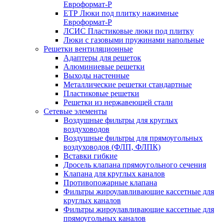
Евроформат-Р
ЕТР Люки под плитку нажимные
Евроформат-Р
ЛСИС Пластиковые люки под плитку
Люки с газовыми пружинами напольные
Решетки вентиляционные
Адаптеры для решеток
Алюминиевые решетки
Выходы настенные
Металлические решетки стандартные
Пластиковые решетки
Решетки из нержавеющей стали
Сетевые элементы
Воздушные фильтры для круглых
воздуховодов
Воздушные фильтры для прямоугольных
воздуховодов (ФЛП, ФЛПК)
Вставки гибкие
Дросель клапана прямоугольного сечения
Клапана для круглых каналов
Противопожарные клапана
Фильтры жироулавливающие кассетные для
круглых каналов
Фильтры жироулавливающие кассетные для
прямоугольных каналов