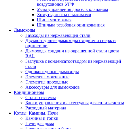
воздуховодов УГФ
Узлы управления дросель-клапаном
Хомуты, ленты с зажимами
Шина монтажная
Шпилька резьбовая оцинкованная
Дымоходы
Газоходы из нержавеющей стали
Двухконтурные дымоходы сэндвич из нерж и
оцин стали
Дымоходы сэндвич из окрашенной стали цвета
RAL
Заглушка с конденсатоотводом из нержавеющей
стали
Одноконтурные дымоходы
Элементы монтажные
Элементы проходные
Аксессуары для дымоходов
Кондиционеры
Сплит системы
Блоки управления и аксессуары для сплит-систем
Расходный материал
Котлы, Камины, Печи
Камины и топки
Печи для дома
Печи для сауны и бани