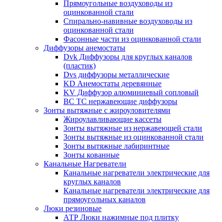
Прямоугольные воздуховоды из
оцинкованной стали
Спирально-навивные воздуховоды из
оцинкованной стали
Фасонные части из оцинкованной стали
Диффузоры анемостаты
Dvk Диффузоры для круглых каналов
(пластик)
Dvs диффузоры металлические
KD Анемостаты деревянные
KV Диффузор алюминиевый сопловый
ВС ТС нержавеющие диффузоры
Зонты вытяжные с жироуловителями
Жироулавливающие кассеты
Зонты вытяжные из нержавеющей стали
Зонты вытяжные из оцинкованной стали
Зонты вытяжные лабиринтные
Зонты кованные
Канальные Нагреватели
Канальные нагреватели электрические для
круглых каналов
Канальные нагреватели электрические для
прямоугольных каналов
Люки резиновые
АТР Люки нажимные под плитку