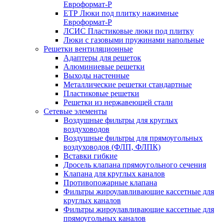
Евроформат-Р
ЕТР Люки под плитку нажимные
Евроформат-Р
ЛСИС Пластиковые люки под плитку
Люки с газовыми пружинами напольные
Решетки вентиляционные
Адаптеры для решеток
Алюминиевые решетки
Выходы настенные
Металлические решетки стандартные
Пластиковые решетки
Решетки из нержавеющей стали
Сетевые элементы
Воздушные фильтры для круглых
воздуховодов
Воздушные фильтры для прямоугольных
воздуховодов (ФЛП, ФЛПК)
Вставки гибкие
Дросель клапана прямоугольного сечения
Клапана для круглых каналов
Противопожарные клапана
Фильтры жироулавливающие кассетные для
круглых каналов
Фильтры жироулавливающие кассетные для
прямоугольных каналов