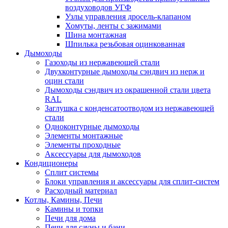
воздуховодов УГФ
Узлы управления дросель-клапаном
Хомуты, ленты с зажимами
Шина монтажная
Шпилька резьбовая оцинкованная
Дымоходы
Газоходы из нержавеющей стали
Двухконтурные дымоходы сэндвич из нерж и
оцин стали
Дымоходы сэндвич из окрашенной стали цвета
RAL
Заглушка с конденсатоотводом из нержавеющей
стали
Одноконтурные дымоходы
Элементы монтажные
Элементы проходные
Аксессуары для дымоходов
Кондиционеры
Сплит системы
Блоки управления и аксессуары для сплит-систем
Расходный материал
Котлы, Камины, Печи
Камины и топки
Печи для дома
Печи для сауны и бани