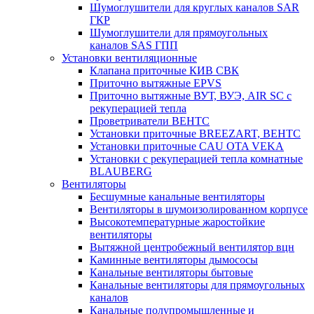
Шумоглушители для круглых каналов SAR
ГКР
Шумоглушители для прямоугольных
каналов SAS ГПП
Установки вентиляционные
Клапана приточные КИВ СВК
Приточно вытяжные EPVS
Приточно вытяжные ВУТ, ВУЭ, AIR SC с
рекуперацией тепла
Проветриватели ВЕНТС
Установки приточные BREEZART, ВЕНТС
Установки приточные CAU OTA VEKA
Установки с рекуперацией тепла комнатные
BLAUBERG
Вентиляторы
Бесшумные канальные вентиляторы
Вентиляторы в шумоизолированном корпусе
Высокотемпературные жаростойкие
вентиляторы
Вытяжной центробежный вентилятор вцн
Каминные вентиляторы дымососы
Канальные вентиляторы бытовые
Канальные вентиляторы для прямоугольных
каналов
Канальные полупромышленные и