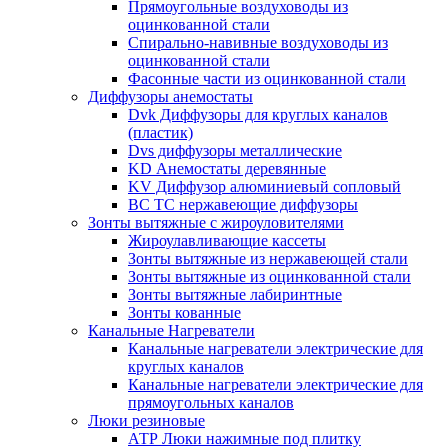
Прямоугольные воздуховоды из
оцинкованной стали
Спирально-навивные воздуховоды из
оцинкованной стали
Фасонные части из оцинкованной стали
Диффузоры анемостаты
Dvk Диффузоры для круглых каналов
(пластик)
Dvs диффузоры металлические
KD Анемостаты деревянные
KV Диффузор алюминиевый сопловый
ВС ТС нержавеющие диффузоры
Зонты вытяжные с жироуловителями
Жироулавливающие кассеты
Зонты вытяжные из нержавеющей стали
Зонты вытяжные из оцинкованной стали
Зонты вытяжные лабиринтные
Зонты кованные
Канальные Нагреватели
Канальные нагреватели электрические для
круглых каналов
Канальные нагреватели электрические для
прямоугольных каналов
Люки резиновые
АТР Люки нажимные под плитку