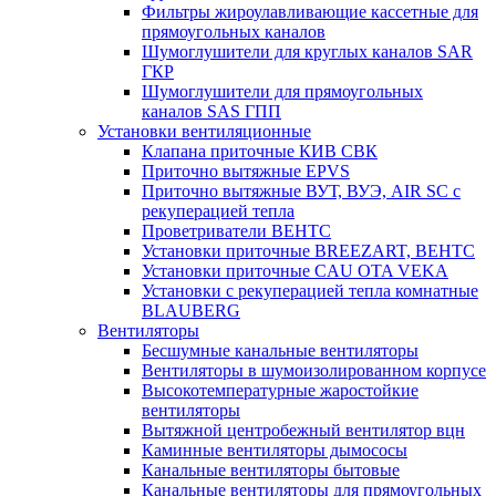
Фильтры жироулавливающие кассетные для
прямоугольных каналов
Шумоглушители для круглых каналов SAR
ГКР
Шумоглушители для прямоугольных
каналов SAS ГПП
Установки вентиляционные
Клапана приточные КИВ СВК
Приточно вытяжные EPVS
Приточно вытяжные ВУТ, ВУЭ, AIR SC с
рекуперацией тепла
Проветриватели ВЕНТС
Установки приточные BREEZART, ВЕНТС
Установки приточные CAU OTA VEKA
Установки с рекуперацией тепла комнатные
BLAUBERG
Вентиляторы
Бесшумные канальные вентиляторы
Вентиляторы в шумоизолированном корпусе
Высокотемпературные жаростойкие
вентиляторы
Вытяжной центробежный вентилятор вцн
Каминные вентиляторы дымососы
Канальные вентиляторы бытовые
Канальные вентиляторы для прямоугольных