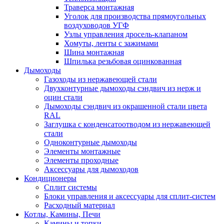
Траверса монтажная
Уголок для производства прямоугольных
воздуховодов УГФ
Узлы управления дросель-клапаном
Хомуты, ленты с зажимами
Шина монтажная
Шпилька резьбовая оцинкованная
Дымоходы
Газоходы из нержавеющей стали
Двухконтурные дымоходы сэндвич из нерж и
оцин стали
Дымоходы сэндвич из окрашенной стали цвета
RAL
Заглушка с конденсатоотводом из нержавеющей
стали
Одноконтурные дымоходы
Элементы монтажные
Элементы проходные
Аксессуары для дымоходов
Кондиционеры
Сплит системы
Блоки управления и аксессуары для сплит-систем
Расходный материал
Котлы, Камины, Печи
Камины и топки