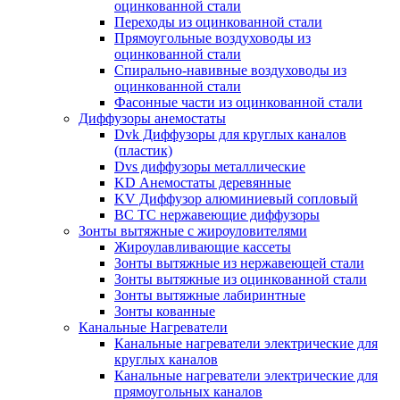
оцинкованной стали
Переходы из оцинкованной стали
Прямоугольные воздуховоды из
оцинкованной стали
Спирально-навивные воздуховоды из
оцинкованной стали
Фасонные части из оцинкованной стали
Диффузоры анемостаты
Dvk Диффузоры для круглых каналов
(пластик)
Dvs диффузоры металлические
KD Анемостаты деревянные
KV Диффузор алюминиевый сопловый
ВС ТС нержавеющие диффузоры
Зонты вытяжные с жироуловителями
Жироулавливающие кассеты
Зонты вытяжные из нержавеющей стали
Зонты вытяжные из оцинкованной стали
Зонты вытяжные лабиринтные
Зонты кованные
Канальные Нагреватели
Канальные нагреватели электрические для
круглых каналов
Канальные нагреватели электрические для
прямоугольных каналов