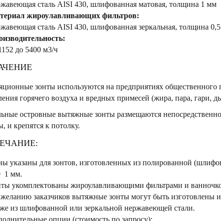
жавеющая сталь AISI 430, шлифованная матовая, толщина 1 мм
териал жироулавливающих фильтров:
жавеющая сталь AISI 430, шлифованная зеркальная, толщина 0,
оизводительность:
1152 до 5400 м3/ч
АЧЕНИЕ
яционные зонты используются на предприятиях общественного 
ления горячего воздуха и вредных примесей (жира, пара, гари, д
льные островные вытяжные зонты размещаются непосредственно
ы, и крепятся к потолку.
ЕЧАНИЕ:
ы указаны для зонтов, изготовленных из полированной (шлиф
 1 мм.
нты укомплектованы жироулавливающими фильтрами и ванночкой
желанию заказчиков вытяжные зонты могут быть изготовлены из
же из шлифованной или зеркальной нержавеющей стали.
олнительные опции (стоимость по запросу):