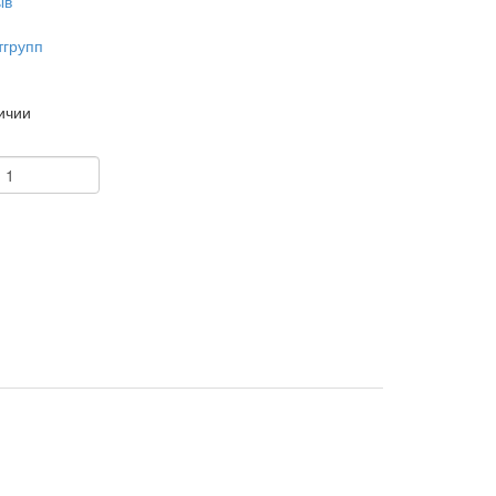
ыв
тгрупп
ичии
+