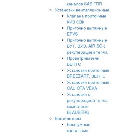
каналов SAS ГПП
Установки вентиляционные
Клапана приточные
КИВ СВК
Приточно вытяжные
EPVS
Приточно вытяжные
ВУТ, ВУЭ, AIR SC с
рекуперацией тепла
Проветриватели
ВЕНТС
Установки приточные
BREEZART, ВЕНТС
Установки приточные
CAU OTA VEKA
Установки с
рекуперацией тепла
комнатные
BLAUBERG
Вентиляторы
Бесшумные
канальные