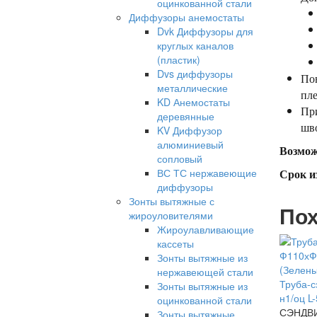
оцинкованной стали
Диффузоры анемостаты
Dvk Диффузоры для
круглых каналов
(пластик)
Dvs диффузоры
Пов
металлические
пле
KD Анемостаты
При
деревянные
шво
KV Диффузор
алюминиевый
Возмож
сопловый
ВС ТС нержавеющие
Срок из
диффузоры
Зонты вытяжные с
Пох
жироуловителями
Жироулавливающие
кассеты
Зонты вытяжные из
нержавеющей стали
Труба-
Зонты вытяжные из
н1/оц L
оцинкованной стали
СЭНДВИ
Зонты вытяжные