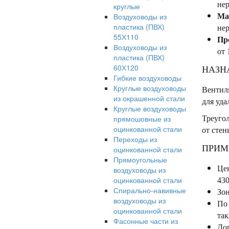
нер
круглые
Воздуховоды из
Ма
пластика (ПВХ)
нер
55Х110
Пр
Воздуховоды из
от 
пластика (ПВХ)
60Х120
НАЗН
Гибкие воздуховоды
Круглые воздуховоды
Вентил
из окрашенной стали
для уда
Круглые воздуховоды
прямошовные из
Треуго
оцинкованной стали
от стен
Переходы из
ПРИМ
оцинкованной стали
Прямоугольные
Цен
воздуховоды из
оцинкованной стали
430
Спирально-навивные
Зо
воздуховоды из
По 
оцинкованной стали
так
Фасонные части из
Доп