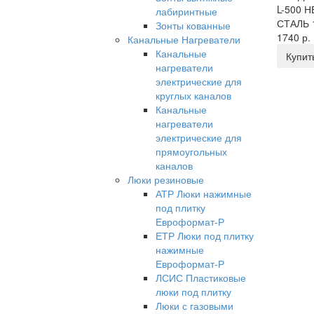
L-500
лабиринтные
СТАЛЬ 
Зонты кованные
1740 р.
Канальные Нагреватели
Канальные
Купит
нагреватели
электрические для
круглых каналов
Канальные
нагреватели
электрические для
прямоугольных
каналов
Люки резиновые
АТР Люки нажимные
под плитку
Евроформат-Р
ЕТР Люки под плитку
нажимные
Евроформат-Р
ЛСИС Пластиковые
люки под плитку
Люки с газовыми