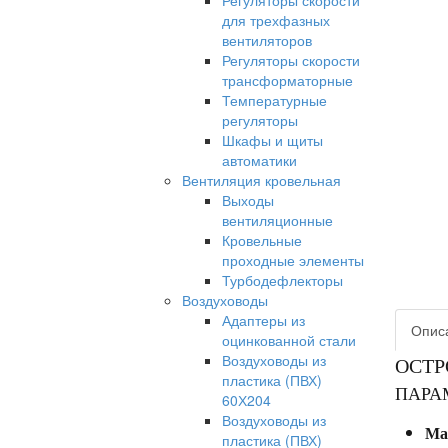
Регуляторы скорости
для трехфазных
вентиляторов
Регуляторы скорости
трансформаторные
Температурные
регуляторы
Шкафы и щиты
автоматики
Вентиляция кровельная
Выходы
вентиляционные
Кровельные
проходные элементы
Турбодефлекторы
Воздуховоды
Адаптеры из
Опис
оцинкованной стали
Воздуховоды из
ОСТР
пластика (ПВХ)
ПАРА
60Х204
Воздуховоды из
Ма
пластика (ПВХ)