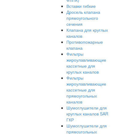
ФЛПК)
Вставки гибкие
Дросель клапана
прямоугольного
сечения
Клапана для круглых
каналов
Противопожарные
клапана
Фильтры
жироулавливающие
кассетные для
круглых каналов
Фильтры
жироулавливающие
кассетные для
прямоугольных
каналов
Шумоглушители для
круглых каналов SAR
ГКР
Шумоглушители для
прямоугольных