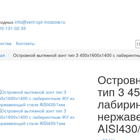
ыходных
info@vent-opt-moscow.ru
25-131-02-35
ества
Контакты
ная
Островной вытяжной зонт тип 3 450х1600х1400 с лабиринт
Островн
тип 3 4
лабири
нержав
AISI430