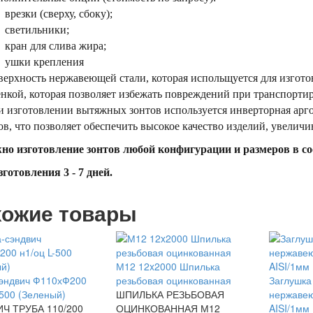
врезки (сверху, сбоку);
светильники;
кран для слива жира;
ушки крепления
ерхность нержавеющей стали, которая испольщуется для изгото
нкой, которая позволяет избежать повреждений при транспорти
 изготовлении вытяжных зонтов используется инверторная арг
в, что позволяет обеспечить высокое качество изделий, увеличи
но изготовление зонтов любой конфигурации и размеров в соо
готовления 3 - 7 дней.
ожие товары
М12 12x2000 Шпилька
сэндвич Ф110хФ200
резьбовая оцинкованная
Заглушка
-500 (Зеленый)
ШПИЛЬКА РЕЗЬБОВАЯ
нержаве
Ч ТРУБА 110/200
ОЦИНКОВАННАЯ М12
AISI/1мм