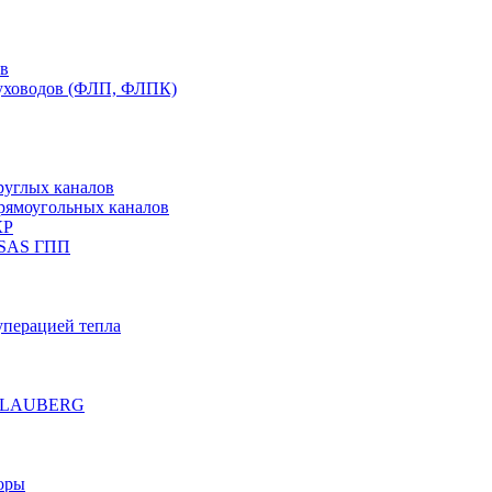
ов
духоводов (ФЛП, ФЛПК)
руглых каналов
рямоугольных каналов
КР
 SAS ГПП
уперацией тепла
е BLAUBERG
оры