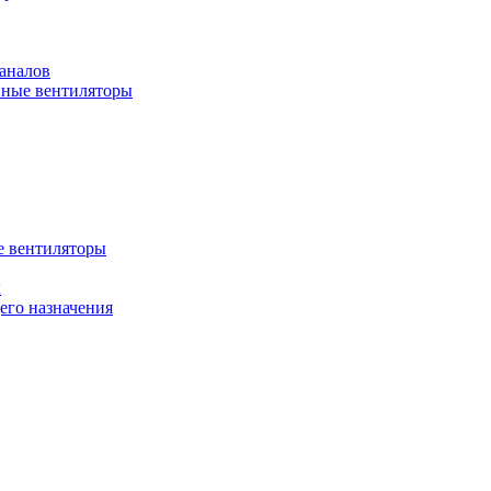
аналов
ные вентиляторы
 вентиляторы
ы
го назначения