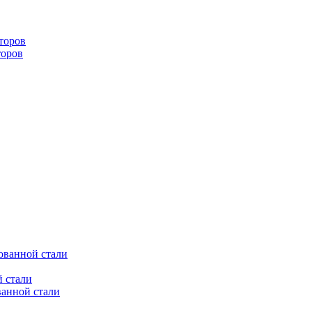
торов
торов
ованной стали
 стали
ванной стали