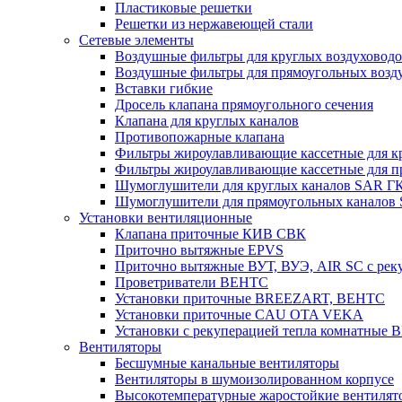
Пластиковые решетки
Решетки из нержавеющей стали
Сетевые элементы
Воздушные фильтры для круглых воздуховод
Воздушные фильтры для прямоугольных воз
Вставки гибкие
Дросель клапана прямоугольного сечения
Клапана для круглых каналов
Противопожарные клапана
Фильтры жироулавливающие кассетные для к
Фильтры жироулавливающие кассетные для п
Шумоглушители для круглых каналов SAR Г
Шумоглушители для прямоугольных каналов
Установки вентиляционные
Клапана приточные КИВ СВК
Приточно вытяжные EPVS
Приточно вытяжные ВУТ, ВУЭ, AIR SC с рек
Проветриватели ВЕНТС
Установки приточные BREEZART, ВЕНТС
Установки приточные CAU OTA VEKA
Установки с рекуперацией тепла комнатны
Вентиляторы
Бесшумные канальные вентиляторы
Вентиляторы в шумоизолированном корпусе
Высокотемпературные жаростойкие вентилят