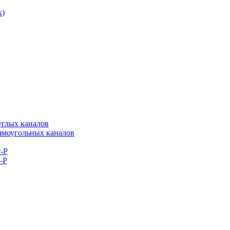
к)
углых каналов
рямоугольных каналов
-Р
-Р