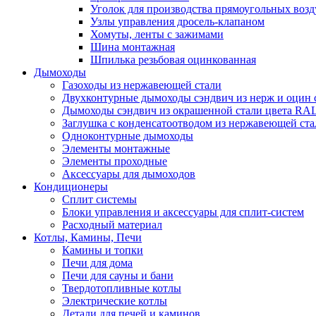
Уголок для производства прямоугольных воз
Узлы управления дросель-клапаном
Хомуты, ленты с зажимами
Шина монтажная
Шпилька резьбовая оцинкованная
Дымоходы
Газоходы из нержавеющей стали
Двухконтурные дымоходы сэндвич из нерж и оцин 
Дымоходы сэндвич из окрашенной стали цвета RA
Заглушка с конденсатоотводом из нержавеющей ста
Одноконтурные дымоходы
Элементы монтажные
Элементы проходные
Аксессуары для дымоходов
Кондиционеры
Сплит системы
Блоки управления и аксессуары для сплит-систем
Расходный материал
Котлы, Камины, Печи
Камины и топки
Печи для дома
Печи для сауны и бани
Твердотопливные котлы
Электрические котлы
Детали для печей и каминов