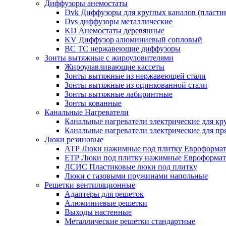
Диффузоры анемостаты
Dvk Диффузоры для круглых каналов (пласти
Dvs диффузоры металлические
KD Анемостаты деревянные
KV Диффузор алюминиевый сопловый
ВС ТС нержавеющие диффузоры
Зонты вытяжные с жироуловителями
Жироулавливающие кассеты
Зонты вытяжные из нержавеющей стали
Зонты вытяжные из оцинкованной стали
Зонты вытяжные лабиринтные
Зонты кованные
Канальные Нагреватели
Канальные нагреватели электрические для кр
Канальные нагреватели электрические для п
Люки резиновые
АТР Люки нажимные под плитку Евроформат
ЕТР Люки под плитку нажимные Евроформат
ЛСИС Пластиковые люки под плитку
Люки с газовыми пружинами напольные
Решетки вентиляционные
Адаптеры для решеток
Алюминиевые решетки
Выходы настенные
Металлические решетки стандартные