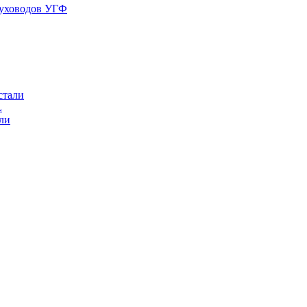
духоводов УГФ
стали
L
ли