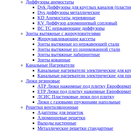
Диффузоры анемостаты
Dvk Диффузоры для круглых каналов (пласти
Dvs диффузоры металлические
KD Анемостаты деревянные
KV Диффузор алюминиевый сопловый
ВС ТС нержавеющие диффузоры
Зонты вытяжные с жироуловителями
Жироулавливающие кассеты
Зонты вытяжные из нержавеющей стали
Зонты вытяжные из оцинкованной стали
Зонты вытяжные лабиринтные
Зонты кованные
Канальные Нагреватели
Канальные нагреватели электрические для кр
Канальные нагреватели электрические для п
Люки резиновые
АТР Люки нажимные под плитку Евроформат
ЕТР Люки под плитку нажимные Евроформат
ЛСИС Пластиковые люки под плитку
Люки с газовыми пружинами напольные
Решетки вентиляционные
Адаптеры для решеток
Алюминиевые решетки
Выходы настенные
Металлические решетки стандартные