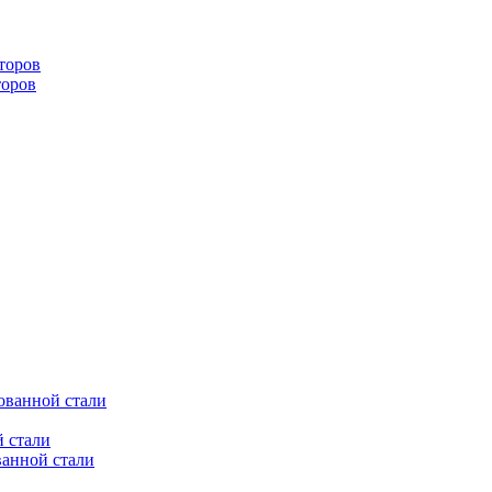
торов
торов
ованной стали
 стали
ванной стали