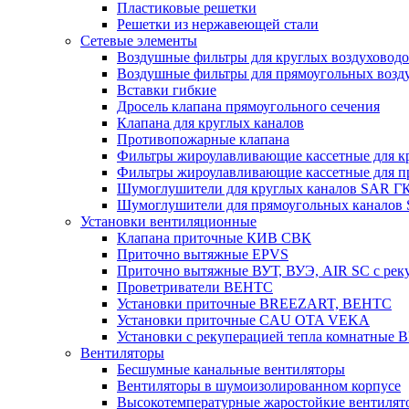
Пластиковые решетки
Решетки из нержавеющей стали
Сетевые элементы
Воздушные фильтры для круглых воздуховод
Воздушные фильтры для прямоугольных воз
Вставки гибкие
Дросель клапана прямоугольного сечения
Клапана для круглых каналов
Противопожарные клапана
Фильтры жироулавливающие кассетные для к
Фильтры жироулавливающие кассетные для п
Шумоглушители для круглых каналов SAR Г
Шумоглушители для прямоугольных каналов
Установки вентиляционные
Клапана приточные КИВ СВК
Приточно вытяжные EPVS
Приточно вытяжные ВУТ, ВУЭ, AIR SC с рек
Проветриватели ВЕНТС
Установки приточные BREEZART, ВЕНТС
Установки приточные CAU OTA VEKA
Установки с рекуперацией тепла комнатны
Вентиляторы
Бесшумные канальные вентиляторы
Вентиляторы в шумоизолированном корпусе
Высокотемпературные жаростойкие вентилят