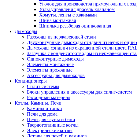
Уголок для производства прямоугольных воз
Узлы управления дросель-клапаном
Хомуты, ленты с зажимами
Шина монтажная
Шпилька резьбовая оцинкованная
Дымоходы
Газоходы из нержавеющей стали
Двухконтурные дымоходы сэндвич из нерж и оцин 
Дымоходы сэндвич из окрашенной стали цвета RA
Заглушка с конденсатоотводом из нержавеющей ста
Одноконтурные дымоходы
Элементы монтажные
Элементы проходные
Аксессуары для дымоходов
Кондиционеры
Сплит системы
Блоки управления и аксессуары для сплит-систем
Расходный материал
Котлы, Камины, Печи
Камины и топки
Печи для дома
Печи для сауны и бани
Твердотопливные котлы
Электрические котлы
Детали для печей и каминов