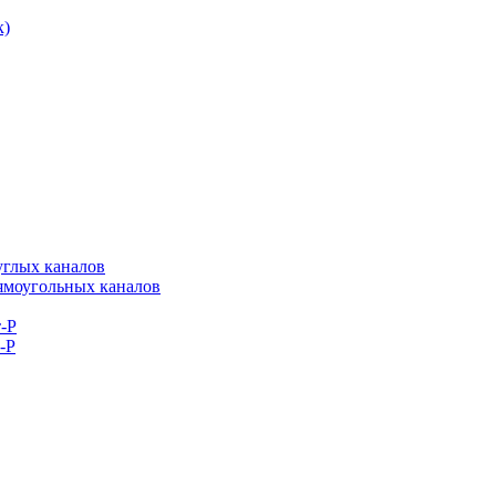
к)
углых каналов
рямоугольных каналов
-Р
-Р