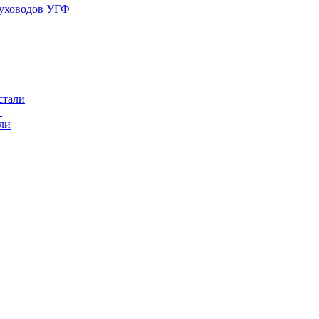
духоводов УГФ
стали
L
ли