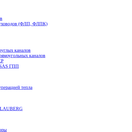
ов
духоводов (ФЛП, ФЛПК)
руглых каналов
рямоугольных каналов
КР
 SAS ГПП
уперацией тепла
е BLAUBERG
оры