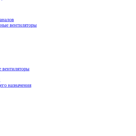
аналов
ные вентиляторы
 вентиляторы
ы
го назначения