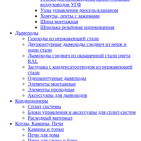
воздуховодов УГФ
Узлы управления дросель-клапаном
Хомуты, ленты с зажимами
Шина монтажная
Шпилька резьбовая оцинкованная
Дымоходы
Газоходы из нержавеющей стали
Двухконтурные дымоходы сэндвич из нерж и
оцин стали
Дымоходы сэндвич из окрашенной стали цвета
RAL
Заглушка с конденсатоотводом из нержавеющей
стали
Одноконтурные дымоходы
Элементы монтажные
Элементы проходные
Аксессуары для дымоходов
Кондиционеры
Сплит системы
Блоки управления и аксессуары для сплит-систем
Расходный материал
Котлы, Камины, Печи
Камины и топки
Печи для дома
Печи для сауны и бани