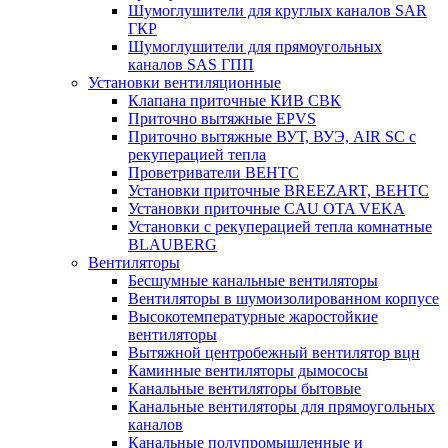
Шумоглушители для круглых каналов SAR
ГКР
Шумоглушители для прямоугольных
каналов SAS ГПП
Установки вентиляционные
Клапана приточные КИВ СВК
Приточно вытяжные EPVS
Приточно вытяжные ВУТ, ВУЭ, AIR SC с
рекуперацией тепла
Проветриватели ВЕНТС
Установки приточные BREEZART, ВЕНТС
Установки приточные CAU OTA VEKA
Установки с рекуперацией тепла комнатные
BLAUBERG
Вентиляторы
Бесшумные канальные вентиляторы
Вентиляторы в шумоизолированном корпусе
Высокотемпературные жаростойкие
вентиляторы
Вытяжной центробежный вентилятор вцн
Каминные вентиляторы дымососы
Канальные вентиляторы бытовые
Канальные вентиляторы для прямоугольных
каналов
Канальные полупромышленные и