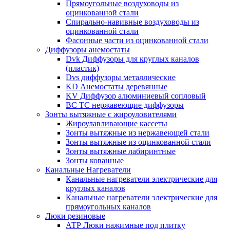
Прямоугольные воздуховоды из
оцинкованной стали
Спирально-навивные воздуховоды из
оцинкованной стали
Фасонные части из оцинкованной стали
Диффузоры анемостаты
Dvk Диффузоры для круглых каналов
(пластик)
Dvs диффузоры металлические
KD Анемостаты деревянные
KV Диффузор алюминиевый сопловый
ВС ТС нержавеющие диффузоры
Зонты вытяжные с жироуловителями
Жироулавливающие кассеты
Зонты вытяжные из нержавеющей стали
Зонты вытяжные из оцинкованной стали
Зонты вытяжные лабиринтные
Зонты кованные
Канальные Нагреватели
Канальные нагреватели электрические для
круглых каналов
Канальные нагреватели электрические для
прямоугольных каналов
Люки резиновые
АТР Люки нажимные под плитку