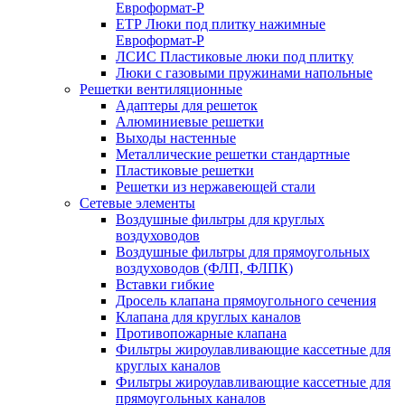
Евроформат-Р
ЕТР Люки под плитку нажимные
Евроформат-Р
ЛСИС Пластиковые люки под плитку
Люки с газовыми пружинами напольные
Решетки вентиляционные
Адаптеры для решеток
Алюминиевые решетки
Выходы настенные
Металлические решетки стандартные
Пластиковые решетки
Решетки из нержавеющей стали
Сетевые элементы
Воздушные фильтры для круглых
воздуховодов
Воздушные фильтры для прямоугольных
воздуховодов (ФЛП, ФЛПК)
Вставки гибкие
Дросель клапана прямоугольного сечения
Клапана для круглых каналов
Противопожарные клапана
Фильтры жироулавливающие кассетные для
круглых каналов
Фильтры жироулавливающие кассетные для
прямоугольных каналов