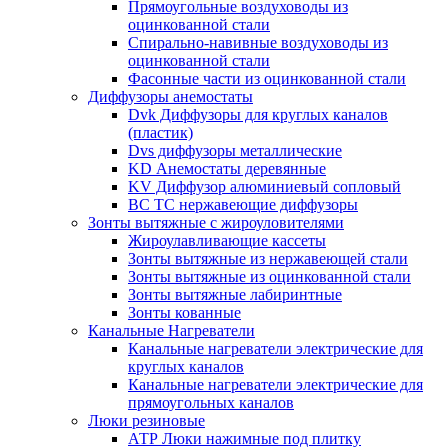
Прямоугольные воздуховоды из
оцинкованной стали
Спирально-навивные воздуховоды из
оцинкованной стали
Фасонные части из оцинкованной стали
Диффузоры анемостаты
Dvk Диффузоры для круглых каналов
(пластик)
Dvs диффузоры металлические
KD Анемостаты деревянные
KV Диффузор алюминиевый сопловый
ВС ТС нержавеющие диффузоры
Зонты вытяжные с жироуловителями
Жироулавливающие кассеты
Зонты вытяжные из нержавеющей стали
Зонты вытяжные из оцинкованной стали
Зонты вытяжные лабиринтные
Зонты кованные
Канальные Нагреватели
Канальные нагреватели электрические для
круглых каналов
Канальные нагреватели электрические для
прямоугольных каналов
Люки резиновые
АТР Люки нажимные под плитку