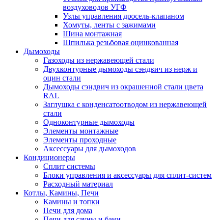
воздуховодов УГФ
Узлы управления дросель-клапаном
Хомуты, ленты с зажимами
Шина монтажная
Шпилька резьбовая оцинкованная
Дымоходы
Газоходы из нержавеющей стали
Двухконтурные дымоходы сэндвич из нерж и
оцин стали
Дымоходы сэндвич из окрашенной стали цвета
RAL
Заглушка с конденсатоотводом из нержавеющей
стали
Одноконтурные дымоходы
Элементы монтажные
Элементы проходные
Аксессуары для дымоходов
Кондиционеры
Сплит системы
Блоки управления и аксессуары для сплит-систем
Расходный материал
Котлы, Камины, Печи
Камины и топки
Печи для дома
Печи для сауны и бани