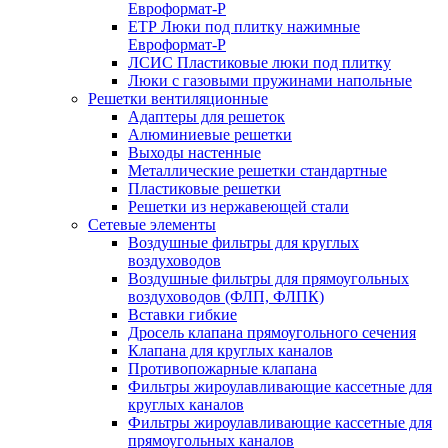
Евроформат-Р
ЕТР Люки под плитку нажимные
Евроформат-Р
ЛСИС Пластиковые люки под плитку
Люки с газовыми пружинами напольные
Решетки вентиляционные
Адаптеры для решеток
Алюминиевые решетки
Выходы настенные
Металлические решетки стандартные
Пластиковые решетки
Решетки из нержавеющей стали
Сетевые элементы
Воздушные фильтры для круглых
воздуховодов
Воздушные фильтры для прямоугольных
воздуховодов (ФЛП, ФЛПК)
Вставки гибкие
Дросель клапана прямоугольного сечения
Клапана для круглых каналов
Противопожарные клапана
Фильтры жироулавливающие кассетные для
круглых каналов
Фильтры жироулавливающие кассетные для
прямоугольных каналов