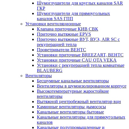
Шумоглушители для круглых каналов SAR
ГКР
Шумоглушители для прямоугольных
каналов SAS ГПП
Установки вентиляционные
Клапана приточные КИВ СВК
Приточно вытяжные EPVS
Приточно вытяжные ВУТ, ВУЭ, AIR SC с
рекуперацией тепла
Проветриватели ВЕНТС
Установки приточные BREEZART, ВЕНТС
Установки приточные CAU OTA VEKA
Установки с рекуперацией тепла комнатные
BLAUBERG
Вентиляторы
Бесшумные канальные вентиляторы
Вентиляторы в шумоизолированном корпусе
Высокотемпературные жаростойкие
вентиляторы
Вытяжной центробежный вентилятор вцн
Каминные вентиляторы дымососы
Канальные вентиляторы бытовые
Канальные вентиляторы для прямоугольных
каналов
Канальные полупромышленные и