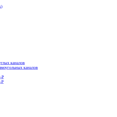
к)
углых каналов
рямоугольных каналов
-Р
-Р