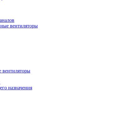
аналов
ные вентиляторы
 вентиляторы
ы
го назначения