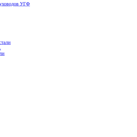
духоводов УГФ
стали
L
ли