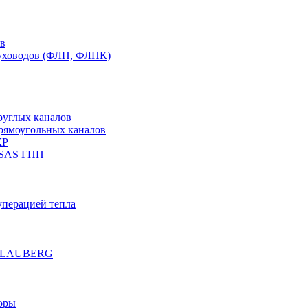
ов
духоводов (ФЛП, ФЛПК)
руглых каналов
рямоугольных каналов
КР
 SAS ГПП
уперацией тепла
е BLAUBERG
оры