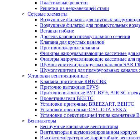
Пластиковые решетки
Решетки из нержавеющей стали
Сетевые элементы
Воздушные фильтры для круглых воздуховод
Воздушные фильтры для прямоугольных воз
Вставки гибкие
Дросель клапана прямоугольного сечения
Клапана для круглых каналов
Противопожарные клапана
Фильтры жироулавливающие кассетные для к
Фильтры жироулавливающие кассетные для п
Шумоглушители для круглых каналов SAR Г
Шумоглушители для прямоугольных каналов
Установки вентиляционные
Клапана приточные КИВ СВК
Приточно вытяжные EPVS
Приточно вытяжные ВУТ, ВУЭ, AIR SC с рек
Проветриватели ВЕНТС
Установки приточные BREEZART, ВЕНТС
Установки приточные CAU OTA VEKA
Установки с рекуперацией тепла комнатны
Вентиляторы
Бесшумные канальные вентиляторы
Вентиляторы в шумоизолированном корпусе
Высокотемпературные жаростойкие вентилят