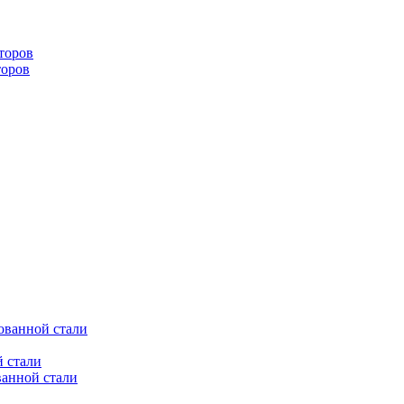
торов
торов
ованной стали
 стали
ванной стали