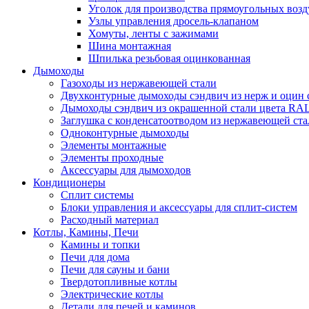
Уголок для производства прямоугольных воз
Узлы управления дросель-клапаном
Хомуты, ленты с зажимами
Шина монтажная
Шпилька резьбовая оцинкованная
Дымоходы
Газоходы из нержавеющей стали
Двухконтурные дымоходы сэндвич из нерж и оцин 
Дымоходы сэндвич из окрашенной стали цвета RA
Заглушка с конденсатоотводом из нержавеющей ста
Одноконтурные дымоходы
Элементы монтажные
Элементы проходные
Аксессуары для дымоходов
Кондиционеры
Сплит системы
Блоки управления и аксессуары для сплит-систем
Расходный материал
Котлы, Камины, Печи
Камины и топки
Печи для дома
Печи для сауны и бани
Твердотопливные котлы
Электрические котлы
Детали для печей и каминов