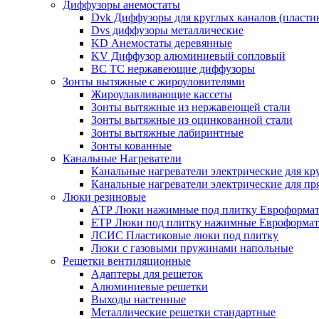
Диффузоры анемостаты
Dvk Диффузоры для круглых каналов (пласти
Dvs диффузоры металлические
KD Анемостаты деревянные
KV Диффузор алюминиевый сопловый
ВС ТС нержавеющие диффузоры
Зонты вытяжные с жироуловителями
Жироулавливающие кассеты
Зонты вытяжные из нержавеющей стали
Зонты вытяжные из оцинкованной стали
Зонты вытяжные лабиринтные
Зонты кованные
Канальные Нагреватели
Канальные нагреватели электрические для кр
Канальные нагреватели электрические для п
Люки резиновые
АТР Люки нажимные под плитку Евроформат
ЕТР Люки под плитку нажимные Евроформат
ЛСИС Пластиковые люки под плитку
Люки с газовыми пружинами напольные
Решетки вентиляционные
Адаптеры для решеток
Алюминиевые решетки
Выходы настенные
Металлические решетки стандартные