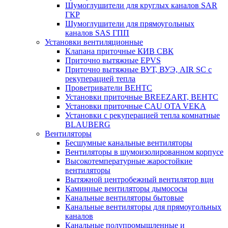
Шумоглушители для круглых каналов SAR
ГКР
Шумоглушители для прямоугольных
каналов SAS ГПП
Установки вентиляционные
Клапана приточные КИВ СВК
Приточно вытяжные EPVS
Приточно вытяжные ВУТ, ВУЭ, AIR SC с
рекуперацией тепла
Проветриватели ВЕНТС
Установки приточные BREEZART, ВЕНТС
Установки приточные CAU OTA VEKA
Установки с рекуперацией тепла комнатные
BLAUBERG
Вентиляторы
Бесшумные канальные вентиляторы
Вентиляторы в шумоизолированном корпусе
Высокотемпературные жаростойкие
вентиляторы
Вытяжной центробежный вентилятор вцн
Каминные вентиляторы дымососы
Канальные вентиляторы бытовые
Канальные вентиляторы для прямоугольных
каналов
Канальные полупромышленные и