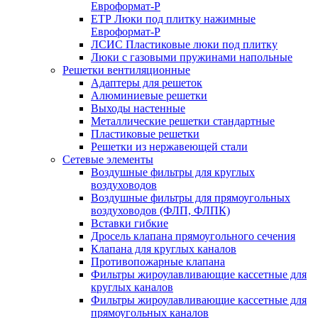
Евроформат-Р
ЕТР Люки под плитку нажимные
Евроформат-Р
ЛСИС Пластиковые люки под плитку
Люки с газовыми пружинами напольные
Решетки вентиляционные
Адаптеры для решеток
Алюминиевые решетки
Выходы настенные
Металлические решетки стандартные
Пластиковые решетки
Решетки из нержавеющей стали
Сетевые элементы
Воздушные фильтры для круглых
воздуховодов
Воздушные фильтры для прямоугольных
воздуховодов (ФЛП, ФЛПК)
Вставки гибкие
Дросель клапана прямоугольного сечения
Клапана для круглых каналов
Противопожарные клапана
Фильтры жироулавливающие кассетные для
круглых каналов
Фильтры жироулавливающие кассетные для
прямоугольных каналов