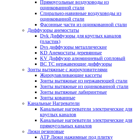
Прямоугольные воздуховоды из
оцинкованной стали
Спирально-навивные воздуховоды из
оцинкованной стали
Фасонные части из оцинкованной стали
Диффузоры анемостаты
Dvk Диффузоры для круглых каналов
(пластик)
Dvs диффузоры металлические
KD Анемостаты деревянные
KV Диффузор алюминиевый сопловый
ВС ТС нержавеющие диффузоры
Зонты вытяжные с жироуловителями
Жироулавливающие кассеты
Зонты вытяжные из нержавеющей стали
Зонты вытяжные из оцинкованной стали
Зонты вытяжные лабиринтные
Зонты кованные
Канальные Нагреватели
Канальные нагреватели электрические для
круглых каналов
Канальные нагреватели электрические для
прямоугольных каналов
Люки резиновые
АТР Люки нажимные под плитку