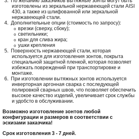
3.
По желанию заказчиков вытяжные зонты могут быть
изготовлены из зеркальной нержавеющей стали AISI
430, а также из шлифованной или зеркальной
нержавеющей стали.
4.
Дополнительные опции (стоимость по запросу):
врезки (сверху, сбоку);
o
светильники;
o
кран для слива жира;
o
ушки крепления
o
5.
Поверхность нержавеющей стали, которая
используется для изготовления зонтов, покрыта
специальной защитной пленкой, которая позволяет
избежать повреждений при транспортировке и
монтаже.
6.
При изготовлении вытяжных зонтов используется
инверторная аргонная сварка с последующей
полировкой сварных швов, что позволяет обеспечить
высокое качество изделий, увеличивает срок службы
и удобсто в обслуживании.
Возможно изготовление зонтов любой
конфигурации и размеров в соответствии с
эскизами заказчика!
Срок изготовления 3 - 7 дней.