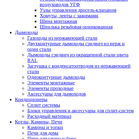
воздуховодов УГФ
Узлы управления дросель-клапаном
Хомуты, ленты с зажимами
Шина монтажная
Шпилька резьбовая оцинкованная
Дымоходы
Газоходы из нержавеющей стали
Двухконтурные дымоходы сэндвич из нерж и
оцин стали
Дымоходы сэндвич из окрашенной стали цвета
RAL
Заглушка с конденсатоотводом из нержавеющей
стали
Одноконтурные дымоходы
Элементы монтажные
Элементы проходные
Аксессуары для дымоходов
Кондиционеры
Сплит системы
Блоки управления и аксессуары для сплит-систем
Расходный материал
Котлы, Камины, Печи
Камины и топки
Печи для дома
Печи для сауны и бани