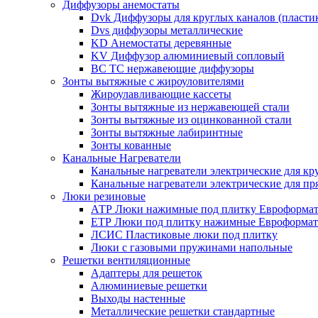
Диффузоры анемостаты
Dvk Диффузоры для круглых каналов (пласти
Dvs диффузоры металлические
KD Анемостаты деревянные
KV Диффузор алюминиевый сопловый
ВС ТС нержавеющие диффузоры
Зонты вытяжные с жироуловителями
Жироулавливающие кассеты
Зонты вытяжные из нержавеющей стали
Зонты вытяжные из оцинкованной стали
Зонты вытяжные лабиринтные
Зонты кованные
Канальные Нагреватели
Канальные нагреватели электрические для кр
Канальные нагреватели электрические для п
Люки резиновые
АТР Люки нажимные под плитку Евроформат
ЕТР Люки под плитку нажимные Евроформат
ЛСИС Пластиковые люки под плитку
Люки с газовыми пружинами напольные
Решетки вентиляционные
Адаптеры для решеток
Алюминиевые решетки
Выходы настенные
Металлические решетки стандартные