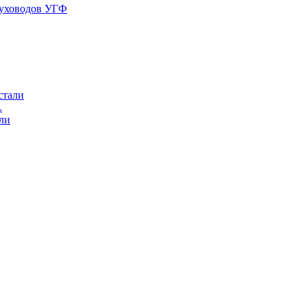
духоводов УГФ
стали
L
ли