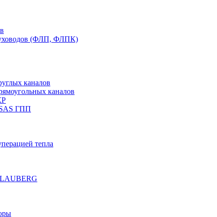
ов
духоводов (ФЛП, ФЛПК)
руглых каналов
рямоугольных каналов
КР
 SAS ГПП
уперацией тепла
е BLAUBERG
оры