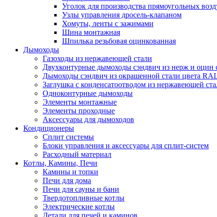
Уголок для производства прямоугольных воз
Узлы управления дросель-клапаном
Хомуты, ленты с зажимами
Шина монтажная
Шпилька резьбовая оцинкованная
Дымоходы
Газоходы из нержавеющей стали
Двухконтурные дымоходы сэндвич из нерж и оцин 
Дымоходы сэндвич из окрашенной стали цвета RA
Заглушка с конденсатоотводом из нержавеющей ста
Одноконтурные дымоходы
Элементы монтажные
Элементы проходные
Аксессуары для дымоходов
Кондиционеры
Сплит системы
Блоки управления и аксессуары для сплит-систем
Расходный материал
Котлы, Камины, Печи
Камины и топки
Печи для дома
Печи для сауны и бани
Твердотопливные котлы
Электрические котлы
Детали для печей и каминов