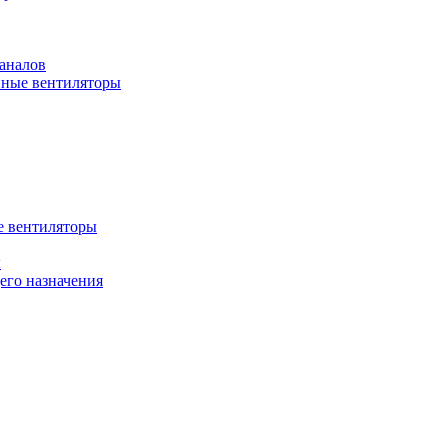
аналов
ные вентиляторы
 вентиляторы
ы
го назначения