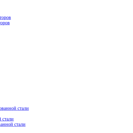
торов
торов
ованной стали
 стали
ванной стали