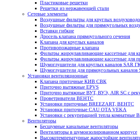
Пластиковые решетки
Решетки из нержавеющей стали
Сетевые элементы
Воздушные фильтры для круглых воздуховод
Воздушные фильтры для прямоугольных воз
Вставки гибкие
Дросель клапана прямоугольного сечения
Клапана для круглых каналов
Противопожарные клапана
Фильтры жироулавливающие кассетные для к
Фильтры жироулавливающие кассетные для п
Шумоглушители для круглых каналов SAR Г
Шумоглушители для прямоугольных каналов
Установки вентиляционные
Клапана приточные КИВ СВК
Приточно вытяжные EPVS
Приточно вытяжные ВУТ, ВУЭ, AIR SC с рек
Проветриватели ВЕНТС
Установки приточные BREEZART, ВЕНТС
Установки приточные CAU OTA VEKA
Установки с рекуперацией тепла комнатны
Вентиляторы
Бесшумные канальные вентиляторы
Вентиляторы в шумоизолированном корпусе
Высокотемпературные жаростойкие вентилят