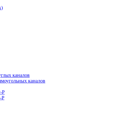
к)
углых каналов
рямоугольных каналов
-Р
-Р