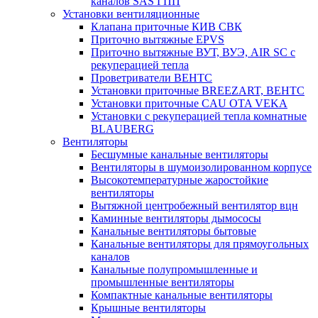
каналов SAS ГПП
Установки вентиляционные
Клапана приточные КИВ СВК
Приточно вытяжные EPVS
Приточно вытяжные ВУТ, ВУЭ, AIR SC с
рекуперацией тепла
Проветриватели ВЕНТС
Установки приточные BREEZART, ВЕНТС
Установки приточные CAU OTA VEKA
Установки с рекуперацией тепла комнатные
BLAUBERG
Вентиляторы
Бесшумные канальные вентиляторы
Вентиляторы в шумоизолированном корпусе
Высокотемпературные жаростойкие
вентиляторы
Вытяжной центробежный вентилятор вцн
Каминные вентиляторы дымососы
Канальные вентиляторы бытовые
Канальные вентиляторы для прямоугольных
каналов
Канальные полупромышленные и
промышленные вентиляторы
Компактные канальные вентиляторы
Крышные вентиляторы