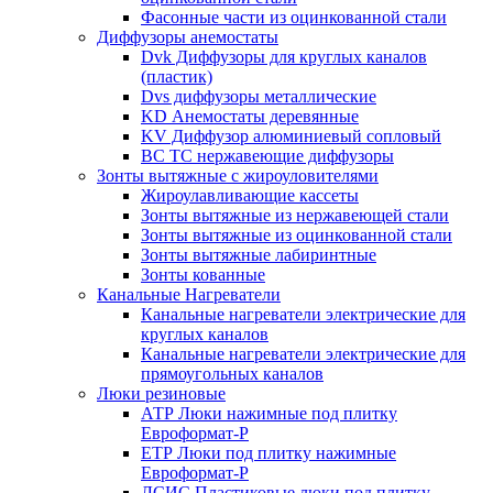
Фасонные части из оцинкованной стали
Диффузоры анемостаты
Dvk Диффузоры для круглых каналов
(пластик)
Dvs диффузоры металлические
KD Анемостаты деревянные
KV Диффузор алюминиевый сопловый
ВС ТС нержавеющие диффузоры
Зонты вытяжные с жироуловителями
Жироулавливающие кассеты
Зонты вытяжные из нержавеющей стали
Зонты вытяжные из оцинкованной стали
Зонты вытяжные лабиринтные
Зонты кованные
Канальные Нагреватели
Канальные нагреватели электрические для
круглых каналов
Канальные нагреватели электрические для
прямоугольных каналов
Люки резиновые
АТР Люки нажимные под плитку
Евроформат-Р
ЕТР Люки под плитку нажимные
Евроформат-Р
ЛСИС Пластиковые люки под плитку