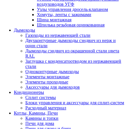
воздуховодов УГФ
Узлы управления дросель-клапаном
Хомуты, ленты с зажимами
Шина монтажная
Шпилька резьбовая оцинкованная
Дымоходы
Газоходы из нержавеющей стали
Двухконтурные дымоходы сэндвич из нерж и
оцин стали
Дымоходы сэндвич из окрашенной стали цвета
RAL
Заглушка с конденсатоотводом из нержавеющей
стали
Одноконтурные дымоходы
Элементы монтажные
Элементы проходные
Аксессуары для дымоходов
Кондиционеры
Сплит системы
Блоки управления и аксессуары для сплит-систем
Расходный материал
Котлы, Камины, Печи
Камины и топки
Печи для дома
Печи для сауны и бани