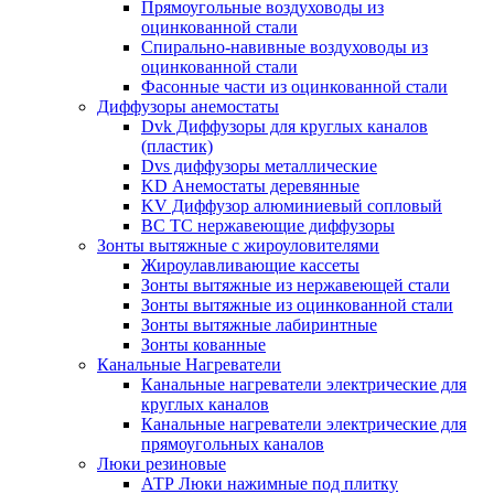
Прямоугольные воздуховоды из
оцинкованной стали
Спирально-навивные воздуховоды из
оцинкованной стали
Фасонные части из оцинкованной стали
Диффузоры анемостаты
Dvk Диффузоры для круглых каналов
(пластик)
Dvs диффузоры металлические
KD Анемостаты деревянные
KV Диффузор алюминиевый сопловый
ВС ТС нержавеющие диффузоры
Зонты вытяжные с жироуловителями
Жироулавливающие кассеты
Зонты вытяжные из нержавеющей стали
Зонты вытяжные из оцинкованной стали
Зонты вытяжные лабиринтные
Зонты кованные
Канальные Нагреватели
Канальные нагреватели электрические для
круглых каналов
Канальные нагреватели электрические для
прямоугольных каналов
Люки резиновые
АТР Люки нажимные под плитку