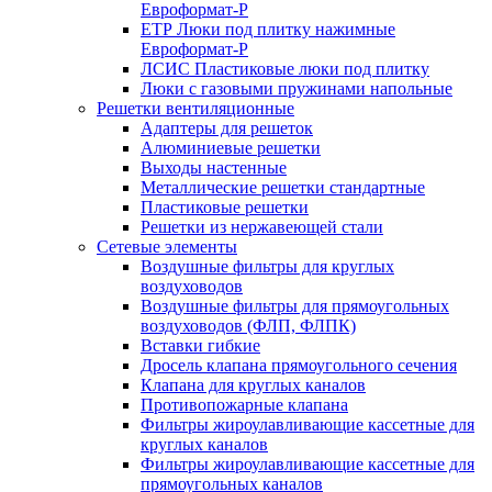
Евроформат-Р
ЕТР Люки под плитку нажимные
Евроформат-Р
ЛСИС Пластиковые люки под плитку
Люки с газовыми пружинами напольные
Решетки вентиляционные
Адаптеры для решеток
Алюминиевые решетки
Выходы настенные
Металлические решетки стандартные
Пластиковые решетки
Решетки из нержавеющей стали
Сетевые элементы
Воздушные фильтры для круглых
воздуховодов
Воздушные фильтры для прямоугольных
воздуховодов (ФЛП, ФЛПК)
Вставки гибкие
Дросель клапана прямоугольного сечения
Клапана для круглых каналов
Противопожарные клапана
Фильтры жироулавливающие кассетные для
круглых каналов
Фильтры жироулавливающие кассетные для
прямоугольных каналов