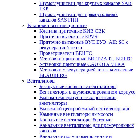
Шумоглушители для круглых каналов SAR
ГКР
Шумоглушители для прямоугольных
каналов SAS ГПП
Установки вентиляционные
Клапана приточные КИВ СВК
Приточно вытяжные EPVS
Приточно вытяжные ВУТ, ВУЭ, AIR SC с
рекуперацией тепла
Проветриватели ВЕНТС
Установки приточные BREEZART, ВЕНТС
Установки приточные CAU OTA VEKA
Установки с рекуперацией тепла комнатные
BLAUBERG
Вентиляторы
Бесшумные канальные вентиляторы
Вентиляторы в шумоизолированном корпусе
Высокотемпературные жаростойкие
вентиляторы
Вытяжной центробежный вентилятор вцн
Каминные вентиляторы дымососы
Канальные вентиляторы бытовые
Канальные вентиляторы для прямоугольных
каналов
Канальные полупромышленные и