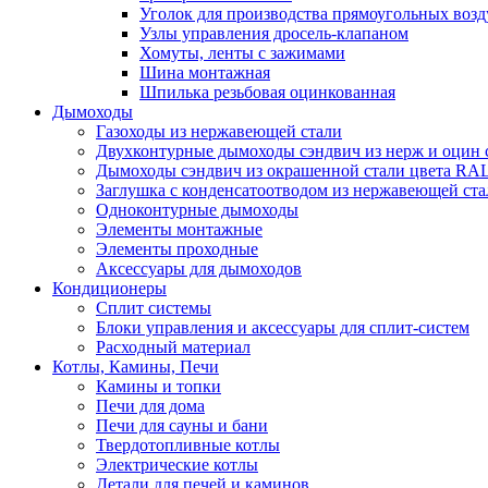
Уголок для производства прямоугольных воз
Узлы управления дросель-клапаном
Хомуты, ленты с зажимами
Шина монтажная
Шпилька резьбовая оцинкованная
Дымоходы
Газоходы из нержавеющей стали
Двухконтурные дымоходы сэндвич из нерж и оцин 
Дымоходы сэндвич из окрашенной стали цвета RA
Заглушка с конденсатоотводом из нержавеющей ста
Одноконтурные дымоходы
Элементы монтажные
Элементы проходные
Аксессуары для дымоходов
Кондиционеры
Сплит системы
Блоки управления и аксессуары для сплит-систем
Расходный материал
Котлы, Камины, Печи
Камины и топки
Печи для дома
Печи для сауны и бани
Твердотопливные котлы
Электрические котлы
Детали для печей и каминов