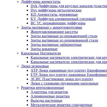
Диффузоры анемостаты
Dvk Диффузоры для круглых каналов (пласти
Dvs диффузоры металлические
KD Анемостаты деревянные
KV Диффузор алюминиевый сопловый
ВС ТС нержавеющие диффузоры
Зонты вытяжные с жироуловителями
Жироулавливающие кассеты
Зонты вытяжные из нержавеющей стали
Зонты вытяжные из оцинкованной стали
Зонты вытяжные лабиринтные
Зонты кованные
Канальные Нагреватели
Канальные нагреватели электрические для кр
Канальные нагреватели электрические для п
Люки резиновые
АТР Люки нажимные под плитку Евроформат
ЕТР Люки под плитку нажимные Евроформат
ЛСИС Пластиковые люки под плитку
Люки с газовыми пружинами напольные
Решетки вентиляционные
Адаптеры для решеток
Алюминиевые решетки
Выходы настенные
Металлические решетки стандартные