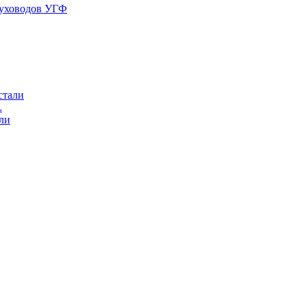
духоводов УГФ
стали
L
ли