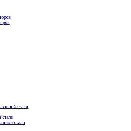
торов
торов
ованной стали
 стали
ванной стали