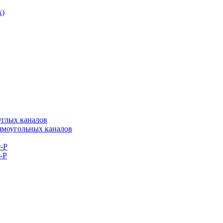
к)
углых каналов
рямоугольных каналов
-Р
-Р