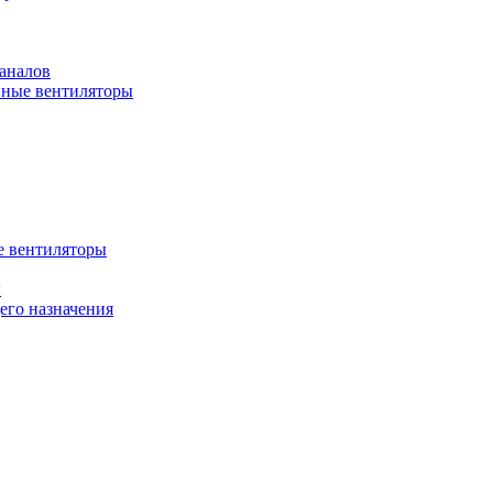
аналов
ные вентиляторы
 вентиляторы
ы
го назначения