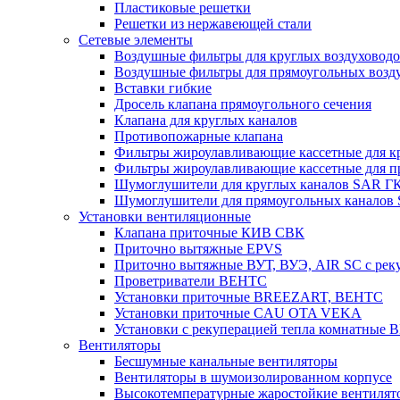
Пластиковые решетки
Решетки из нержавеющей стали
Сетевые элементы
Воздушные фильтры для круглых воздуховод
Воздушные фильтры для прямоугольных воз
Вставки гибкие
Дросель клапана прямоугольного сечения
Клапана для круглых каналов
Противопожарные клапана
Фильтры жироулавливающие кассетные для к
Фильтры жироулавливающие кассетные для п
Шумоглушители для круглых каналов SAR Г
Шумоглушители для прямоугольных каналов
Установки вентиляционные
Клапана приточные КИВ СВК
Приточно вытяжные EPVS
Приточно вытяжные ВУТ, ВУЭ, AIR SC с рек
Проветриватели ВЕНТС
Установки приточные BREEZART, ВЕНТС
Установки приточные CAU OTA VEKA
Установки с рекуперацией тепла комнатны
Вентиляторы
Бесшумные канальные вентиляторы
Вентиляторы в шумоизолированном корпусе
Высокотемпературные жаростойкие вентилят