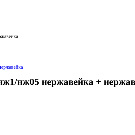
ржавейка
 нж1/нж05 нержавейка + нержа