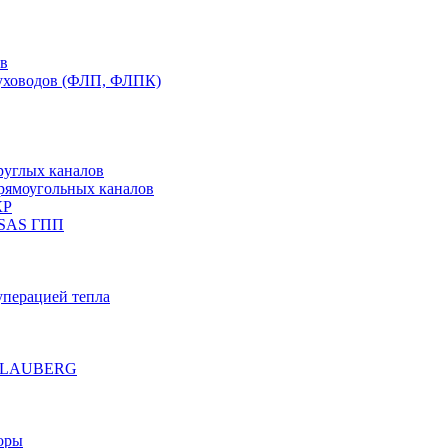
ов
духоводов (ФЛП, ФЛПК)
руглых каналов
рямоугольных каналов
КР
 SAS ГПП
уперацией тепла
е BLAUBERG
оры