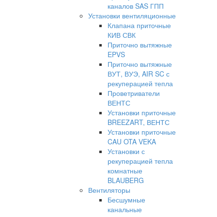
каналов SAS ГПП
Установки вентиляционные
Клапана приточные
КИВ СВК
Приточно вытяжные
EPVS
Приточно вытяжные
ВУТ, ВУЭ, AIR SC с
рекуперацией тепла
Проветриватели
ВЕНТС
Установки приточные
BREEZART, ВЕНТС
Установки приточные
CAU OTA VEKA
Установки с
рекуперацией тепла
комнатные
BLAUBERG
Вентиляторы
Бесшумные
канальные