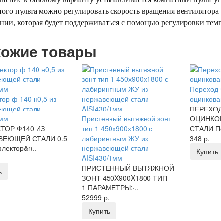
ого пульта можно регулировать скорость вращения вентилятора
ии, которая будет поддерживаться с помощью регулировки темп
ожие товары
Переход 
ор ф 140 н0,5 из
оцинкова
еющей стали
ПЕРЕХОД
5мм
Пристенный вытяжной зонт
ОЦИНКО
ТОР Ф140 ИЗ
тип 1 450х900х1800 с
СТАЛИ Пе
ВЕЮЩЕЙ СТАЛИ 0.5
лабиринтным ЖУ из
348 р.
лектор&n..
нержавеющей стали
Купить
AISI430/1мм
ПРИСТЕННЫЙ ВЫТЯЖНОЙ
ь
ЗОНТ 450X900X1800 ТИП
1 ПАРАМЕТРЫ:·..
52999 р.
Купить