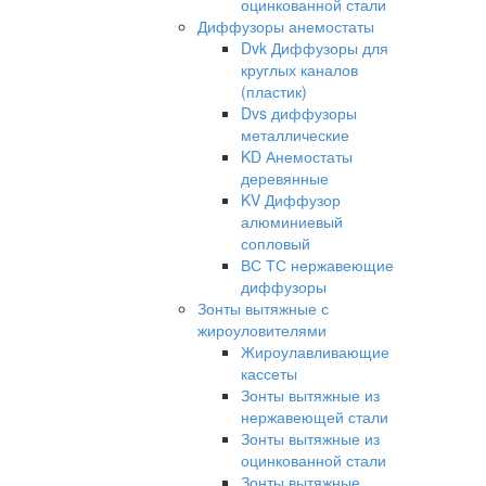
оцинкованной стали
Диффузоры анемостаты
Dvk Диффузоры для
круглых каналов
(пластик)
Dvs диффузоры
металлические
KD Анемостаты
деревянные
KV Диффузор
алюминиевый
сопловый
ВС ТС нержавеющие
диффузоры
Зонты вытяжные с
жироуловителями
Жироулавливающие
кассеты
Зонты вытяжные из
нержавеющей стали
Зонты вытяжные из
оцинкованной стали
Зонты вытяжные