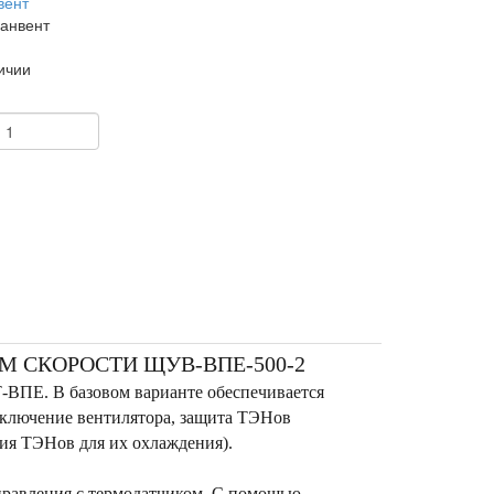
вент
анвент
ичии
+
М СКОРОСТИ ЩУВ-ВПЕ-500-2
ВПЕ. В базовом варианте обеспечивается
ыключение вентилятора, защита ТЭНов
ния ТЭНов для их охлаждения).
правления с термодатчиком. С помощью