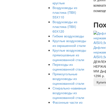
круглые
комнатн
Воздуховоды из
помещен
пластика (ПВХ)
55Х110
Воздуховоды из
Пох
пластика (ПВХ)
60Х120
Гибкие воздуховоды
Круглые воздуховоды
из окрашенной стали
Дефлект
Круглые воздуховоды
нержав
прямошовные из
AISI/0,
оцинкованной стали
ДЕФЛЕК
Переходы из
НЕРЖА
оцинкованной стали
ММ Деф
Прямоугольные
1296 р.
воздуховоды из
Купит
оцинкованной стали
Спирально-навивные
воздуховоды из
оцинкованной стали
Фасонные части из