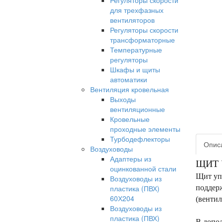
Регуляторы скорости
для трехфазных
вентиляторов
Регуляторы скорости
трансформаторные
Температурные
регуляторы
Шкафы и щиты
автоматики
Вентиляция кровельная
Выходы
вентиляционные
Кровельные
проходные элементы
Турбодефлекторы
Опис
Воздуховоды
Адаптеры из
ЩИТ 
оцинкованной стали
Щит уп
Воздуховоды из
пластика (ПВХ)
поддер
60Х204
(вентил
Воздуховоды из
пластика (ПВХ)
В допол