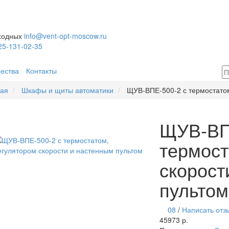
ыходных
info@vent-opt-moscow.ru
25-131-02-35
ества
Контакты
ная
Шкафы и щиты автоматики
ЩУВ-ВПЕ-500-2 с термостатом
ЩУВ-ВП
термост
скорост
пультом
08
/
Написать отз
45973 р.