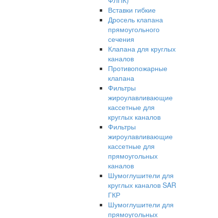
ФЛПК)
Вставки гибкие
Дросель клапана
прямоугольного
сечения
Клапана для круглых
каналов
Противопожарные
клапана
Фильтры
жироулавливающие
кассетные для
круглых каналов
Фильтры
жироулавливающие
кассетные для
прямоугольных
каналов
Шумоглушители для
круглых каналов SAR
ГКР
Шумоглушители для
прямоугольных