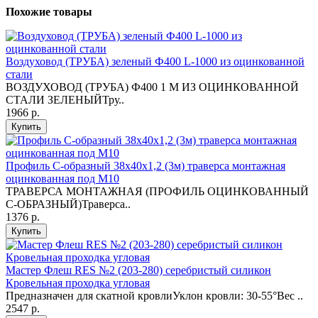
Похожие товары
Воздуховод (ТРУБА) зеленый Ф400 L-1000 из оцинкованной
стали
ВОЗДУХОВОД (ТРУБА) Ф400 1 М ИЗ ОЦИНКОВАННОЙ
СТАЛИ ЗЕЛЕНЫЙТру..
1966 р.
Купить
Профиль C-образный 38х40х1,2 (3м) траверса монтажная
оцинкованная под М10
ТРАВЕРСА МОНТАЖНАЯ (ПРОФИЛЬ ОЦИНКОВАННЫЙ
С-ОБРАЗНЫЙ)Траверса..
1376 р.
Купить
Мастер Флеш RES №2 (203-280) серебристый силикон
Кровельная проходка угловая
Предназначен для скатной кровлиУклон кровли: 30-55°Вес ..
2547 р.