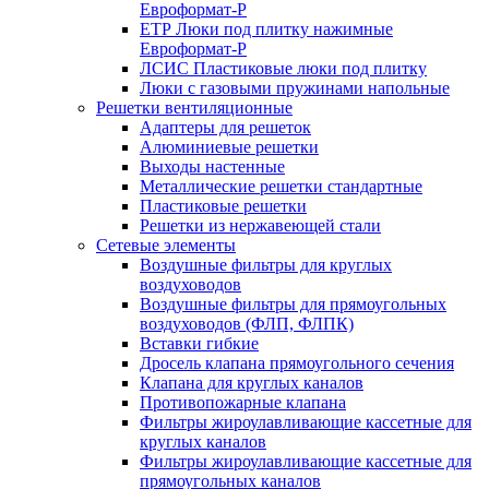
Евроформат-Р
ЕТР Люки под плитку нажимные
Евроформат-Р
ЛСИС Пластиковые люки под плитку
Люки с газовыми пружинами напольные
Решетки вентиляционные
Адаптеры для решеток
Алюминиевые решетки
Выходы настенные
Металлические решетки стандартные
Пластиковые решетки
Решетки из нержавеющей стали
Сетевые элементы
Воздушные фильтры для круглых
воздуховодов
Воздушные фильтры для прямоугольных
воздуховодов (ФЛП, ФЛПК)
Вставки гибкие
Дросель клапана прямоугольного сечения
Клапана для круглых каналов
Противопожарные клапана
Фильтры жироулавливающие кассетные для
круглых каналов
Фильтры жироулавливающие кассетные для
прямоугольных каналов