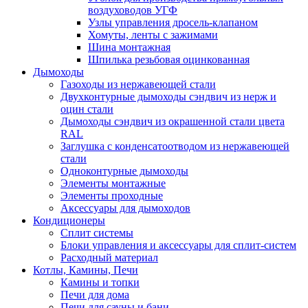
воздуховодов УГФ
Узлы управления дросель-клапаном
Хомуты, ленты с зажимами
Шина монтажная
Шпилька резьбовая оцинкованная
Дымоходы
Газоходы из нержавеющей стали
Двухконтурные дымоходы сэндвич из нерж и
оцин стали
Дымоходы сэндвич из окрашенной стали цвета
RAL
Заглушка с конденсатоотводом из нержавеющей
стали
Одноконтурные дымоходы
Элементы монтажные
Элементы проходные
Аксессуары для дымоходов
Кондиционеры
Сплит системы
Блоки управления и аксессуары для сплит-систем
Расходный материал
Котлы, Камины, Печи
Камины и топки
Печи для дома
Печи для сауны и бани