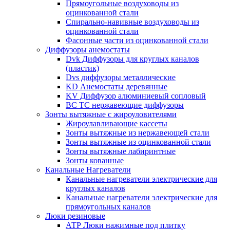
Прямоугольные воздуховоды из
оцинкованной стали
Спирально-навивные воздуховоды из
оцинкованной стали
Фасонные части из оцинкованной стали
Диффузоры анемостаты
Dvk Диффузоры для круглых каналов
(пластик)
Dvs диффузоры металлические
KD Анемостаты деревянные
KV Диффузор алюминиевый сопловый
ВС ТС нержавеющие диффузоры
Зонты вытяжные с жироуловителями
Жироулавливающие кассеты
Зонты вытяжные из нержавеющей стали
Зонты вытяжные из оцинкованной стали
Зонты вытяжные лабиринтные
Зонты кованные
Канальные Нагреватели
Канальные нагреватели электрические для
круглых каналов
Канальные нагреватели электрические для
прямоугольных каналов
Люки резиновые
АТР Люки нажимные под плитку