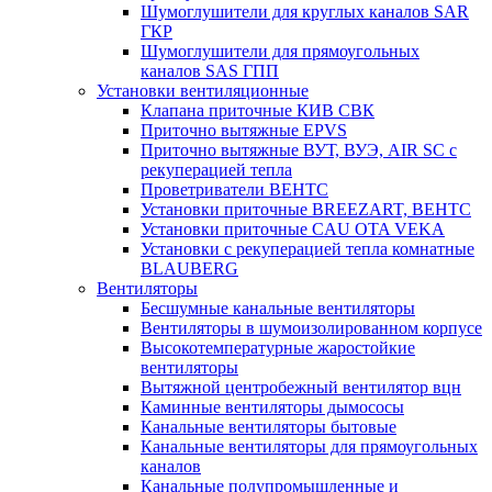
Шумоглушители для круглых каналов SAR
ГКР
Шумоглушители для прямоугольных
каналов SAS ГПП
Установки вентиляционные
Клапана приточные КИВ СВК
Приточно вытяжные EPVS
Приточно вытяжные ВУТ, ВУЭ, AIR SC с
рекуперацией тепла
Проветриватели ВЕНТС
Установки приточные BREEZART, ВЕНТС
Установки приточные CAU OTA VEKA
Установки с рекуперацией тепла комнатные
BLAUBERG
Вентиляторы
Бесшумные канальные вентиляторы
Вентиляторы в шумоизолированном корпусе
Высокотемпературные жаростойкие
вентиляторы
Вытяжной центробежный вентилятор вцн
Каминные вентиляторы дымососы
Канальные вентиляторы бытовые
Канальные вентиляторы для прямоугольных
каналов
Канальные полупромышленные и