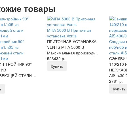
ожие товары
МПА 5000 В Приточная
установка Vents
-тройник 90°
ПРИТОЧНАЯ УСТАНОВКА
Сэндвич-
 н1/н05 из
VENTS МПА 5000 В
н05/н05 
еющей стали
Максимальная производи..
стали AI
/1мм
523432 р.
СЭНДВИЧ
Ч-ТРОЙНИК 90°
140/210 
Купить
 ИЗ
НЕРЖАВ
ВЕЮЩЕЙ СТАЛИ ..
AISI 430 0
2781 р.
ь
Купить