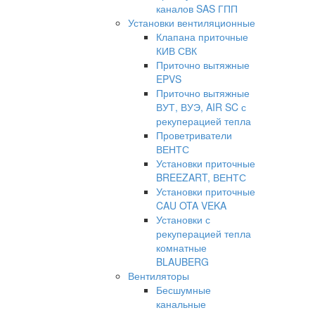
каналов SAS ГПП
Установки вентиляционные
Клапана приточные
КИВ СВК
Приточно вытяжные
EPVS
Приточно вытяжные
ВУТ, ВУЭ, AIR SC с
рекуперацией тепла
Проветриватели
ВЕНТС
Установки приточные
BREEZART, ВЕНТС
Установки приточные
CAU OTA VEKA
Установки с
рекуперацией тепла
комнатные
BLAUBERG
Вентиляторы
Бесшумные
канальные