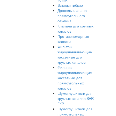
ФЛПК)
Вставки гибкие
Дросель клапана
прямоугольного
сечения
Клапана для круглых
каналов
Противопожарные
клапана
Фильтры
жироулавливающие
кассетные для
круглых каналов
Фильтры
жироулавливающие
кассетные для
прямоугольных
каналов
Шумоглушители для
круглых каналов SAR
ГКР
Шумоглушители для
прямоугольных