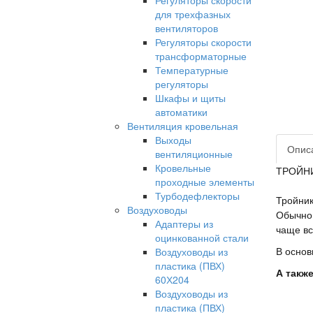
Регуляторы скорости
для трехфазных
вентиляторов
Регуляторы скорости
трансформаторные
Температурные
регуляторы
Шкафы и щиты
автоматики
Вентиляция кровельная
Выходы
Опис
вентиляционные
Кровельные
ТРОЙНИ
проходные элементы
Турбодефлекторы
Тройник
Воздуховоды
Обычно 
Адаптеры из
чаще вс
оцинкованной стали
Воздуховоды из
В основ
пластика (ПВХ)
А такж
60Х204
Воздуховоды из
пластика (ПВХ)