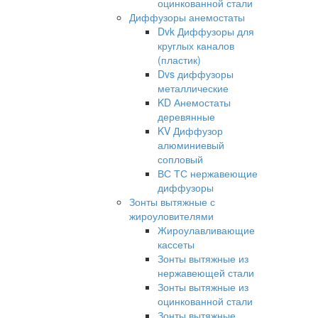
оцинкованной стали
Диффузоры анемостаты
Dvk Диффузоры для
круглых каналов
(пластик)
Dvs диффузоры
металлические
KD Анемостаты
деревянные
KV Диффузор
алюминиевый
сопловый
ВС ТС нержавеющие
диффузоры
Зонты вытяжные с
жироуловителями
Жироулавливающие
кассеты
Зонты вытяжные из
нержавеющей стали
Зонты вытяжные из
оцинкованной стали
Зонты вытяжные