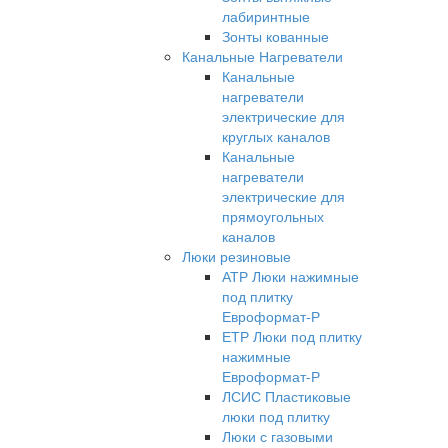
лабиринтные
Зонты кованные
Канальные Нагреватели
Канальные
нагреватели
электрические для
круглых каналов
Канальные
нагреватели
электрические для
прямоугольных
каналов
Люки резиновые
АТР Люки нажимные
под плитку
Евроформат-Р
ЕТР Люки под плитку
нажимные
Евроформат-Р
ЛСИС Пластиковые
люки под плитку
Люки с газовыми