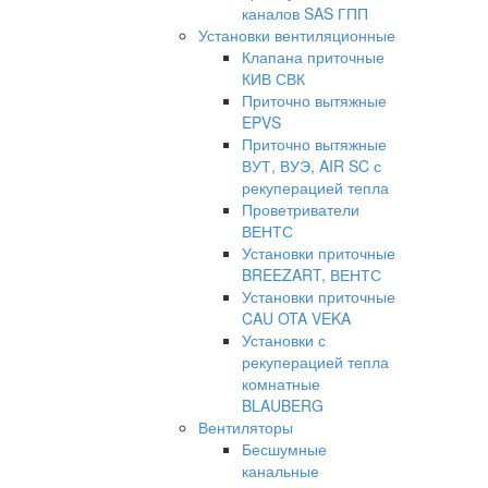
каналов SAS ГПП
Установки вентиляционные
Клапана приточные
КИВ СВК
Приточно вытяжные
EPVS
Приточно вытяжные
ВУТ, ВУЭ, AIR SC с
рекуперацией тепла
Проветриватели
ВЕНТС
Установки приточные
BREEZART, ВЕНТС
Установки приточные
CAU OTA VEKA
Установки с
рекуперацией тепла
комнатные
BLAUBERG
Вентиляторы
Бесшумные
канальные