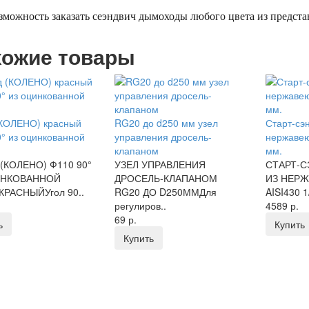
зможность заказать сеэндвич дымоходы любого цвета из предст
ожие товары
(КОЛЕНО) красный
RG20 до d250 мм узел
Старт-сэ
° из оцинкованной
управления дросель-
нержавею
клапаном
мм.
(КОЛЕНО) Ф110 90°
УЗЕЛ УПРАВЛЕНИЯ
СТАРТ-С
ИНКОВАННОЙ
ДРОСЕЛЬ-КЛАПАНОМ
ИЗ НЕР
КРАСНЫЙУгол 90..
RG20 ДО D250ММДля
AISI430 1
регулиров..
4589 р.
69 р.
ь
Купить
Купить