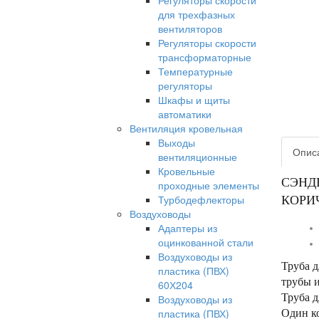
Регуляторы скорости
для трехфазных
вентиляторов
Регуляторы скорости
трансформаторные
Температурные
регуляторы
Шкафы и щиты
автоматики
Вентиляция кровельная
Выходы
Опис
вентиляционные
Кровельные
СЭНД
проходные элементы
Турбодефлекторы
КОРИ
Воздуховоды
Адаптеры из
оцинкованной стали
Воздуховоды из
Труба д
пластика (ПВХ)
трубы и
60Х204
Труба д
Воздуховоды из
пластика (ПВХ)
Один ко