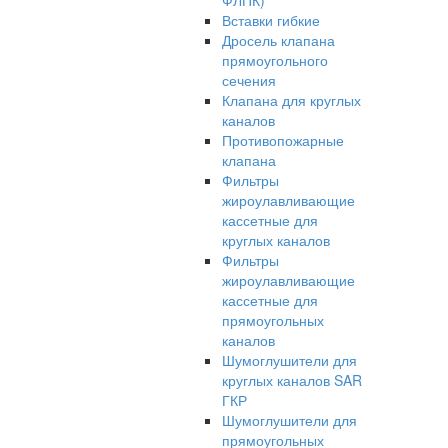
ФЛПК)
Вставки гибкие
Дросель клапана
прямоугольного
сечения
Клапана для круглых
каналов
Противопожарные
клапана
Фильтры
жироулавливающие
кассетные для
круглых каналов
Фильтры
жироулавливающие
кассетные для
прямоугольных
каналов
Шумоглушители для
круглых каналов SAR
ГКР
Шумоглушители для
прямоугольных