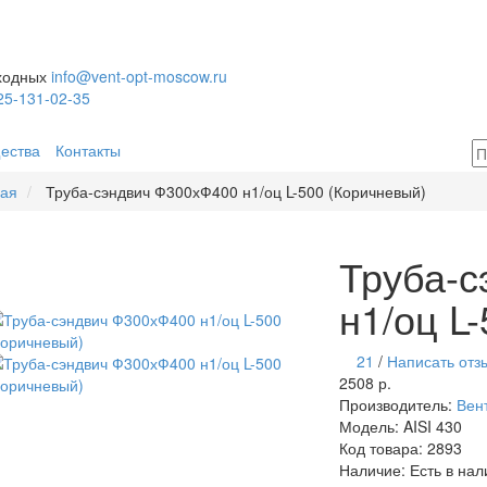
ыходных
info@vent-opt-moscow.ru
25-131-02-35
ества
Контакты
ная
Труба-сэндвич Ф300хФ400 н1/оц L-500 (Коричневый)
Труба-
н1/оц L
21
/
Написать отз
2508 р.
Производитель:
Вен
Модель:
AISI 430
Код товара:
2893
Наличие:
Есть в нал