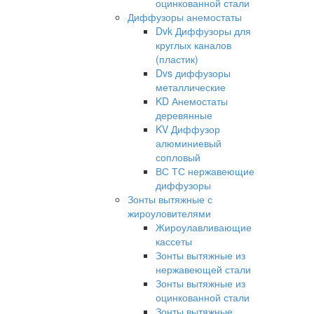
оцинкованной стали
Диффузоры анемостаты
Dvk Диффузоры для
круглых каналов
(пластик)
Dvs диффузоры
металлические
KD Анемостаты
деревянные
KV Диффузор
алюминиевый
сопловый
ВС ТС нержавеющие
диффузоры
Зонты вытяжные с
жироуловителями
Жироулавливающие
кассеты
Зонты вытяжные из
нержавеющей стали
Зонты вытяжные из
оцинкованной стали
Зонты вытяжные