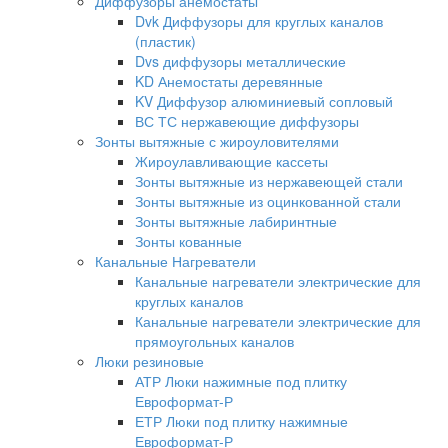
Диффузоры анемостаты
Dvk Диффузоры для круглых каналов
(пластик)
Dvs диффузоры металлические
KD Анемостаты деревянные
KV Диффузор алюминиевый сопловый
ВС ТС нержавеющие диффузоры
Зонты вытяжные с жироуловителями
Жироулавливающие кассеты
Зонты вытяжные из нержавеющей стали
Зонты вытяжные из оцинкованной стали
Зонты вытяжные лабиринтные
Зонты кованные
Канальные Нагреватели
Канальные нагреватели электрические для
круглых каналов
Канальные нагреватели электрические для
прямоугольных каналов
Люки резиновые
АТР Люки нажимные под плитку
Евроформат-Р
ЕТР Люки под плитку нажимные
Евроформат-Р