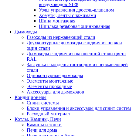
воздуховодов УГФ
Узлы управления дросель-клапаном
Хомуты, ленты с зажимами
Шина монтажная
Шпилька резьбовая оцинкованная
Дымоходы
Газоходы из нержавеющей стали
Двухконтурные дымоходы сэндвич из нерж и
оцин стали
Дымоходы сэндвич из окрашенной стали цвета
RAL
Заглушка с конденсатоотводом из нержавеющей
стали
Одноконтурные дымоходы
Элементы монтажные
Элементы проходные
Аксессуары для дымоходов
Кондиционеры
Сплит системы
Блоки управления и аксессуары для сплит-систем
Расходный материал
Котлы, Камины, Печи
Камины и топки
Печи для дома
Печи для сауны и бани