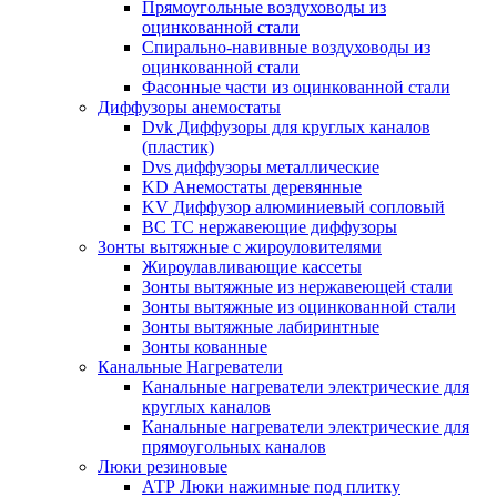
Прямоугольные воздуховоды из
оцинкованной стали
Спирально-навивные воздуховоды из
оцинкованной стали
Фасонные части из оцинкованной стали
Диффузоры анемостаты
Dvk Диффузоры для круглых каналов
(пластик)
Dvs диффузоры металлические
KD Анемостаты деревянные
KV Диффузор алюминиевый сопловый
ВС ТС нержавеющие диффузоры
Зонты вытяжные с жироуловителями
Жироулавливающие кассеты
Зонты вытяжные из нержавеющей стали
Зонты вытяжные из оцинкованной стали
Зонты вытяжные лабиринтные
Зонты кованные
Канальные Нагреватели
Канальные нагреватели электрические для
круглых каналов
Канальные нагреватели электрические для
прямоугольных каналов
Люки резиновые
АТР Люки нажимные под плитку