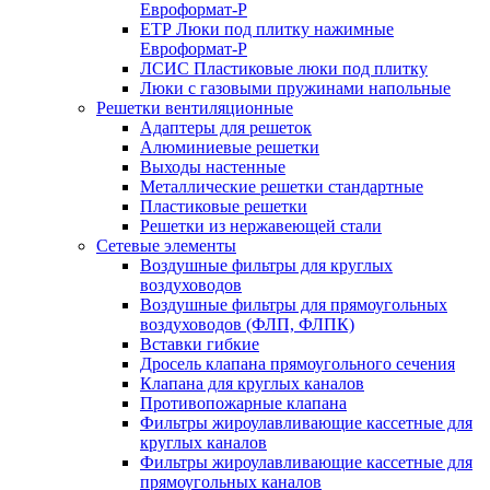
Евроформат-Р
ЕТР Люки под плитку нажимные
Евроформат-Р
ЛСИС Пластиковые люки под плитку
Люки с газовыми пружинами напольные
Решетки вентиляционные
Адаптеры для решеток
Алюминиевые решетки
Выходы настенные
Металлические решетки стандартные
Пластиковые решетки
Решетки из нержавеющей стали
Сетевые элементы
Воздушные фильтры для круглых
воздуховодов
Воздушные фильтры для прямоугольных
воздуховодов (ФЛП, ФЛПК)
Вставки гибкие
Дросель клапана прямоугольного сечения
Клапана для круглых каналов
Противопожарные клапана
Фильтры жироулавливающие кассетные для
круглых каналов
Фильтры жироулавливающие кассетные для
прямоугольных каналов