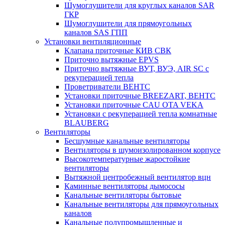
Шумоглушители для круглых каналов SAR
ГКР
Шумоглушители для прямоугольных
каналов SAS ГПП
Установки вентиляционные
Клапана приточные КИВ СВК
Приточно вытяжные EPVS
Приточно вытяжные ВУТ, ВУЭ, AIR SC с
рекуперацией тепла
Проветриватели ВЕНТС
Установки приточные BREEZART, ВЕНТС
Установки приточные CAU OTA VEKA
Установки с рекуперацией тепла комнатные
BLAUBERG
Вентиляторы
Бесшумные канальные вентиляторы
Вентиляторы в шумоизолированном корпусе
Высокотемпературные жаростойкие
вентиляторы
Вытяжной центробежный вентилятор вцн
Каминные вентиляторы дымососы
Канальные вентиляторы бытовые
Канальные вентиляторы для прямоугольных
каналов
Канальные полупромышленные и