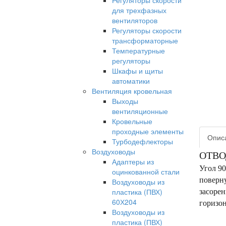
Регуляторы скорости
для трехфазных
вентиляторов
Регуляторы скорости
трансформаторные
Температурные
регуляторы
Шкафы и щиты
автоматики
Вентиляция кровельная
Выходы
вентиляционные
Кровельные
проходные элементы
Опис
Турбодефлекторы
Воздуховоды
ОТВО
Адаптеры из
Угол 90
оцинкованной стали
поверну
Воздуховоды из
пластика (ПВХ)
засорен
60Х204
горизон
Воздуховоды из
пластика (ПВХ)