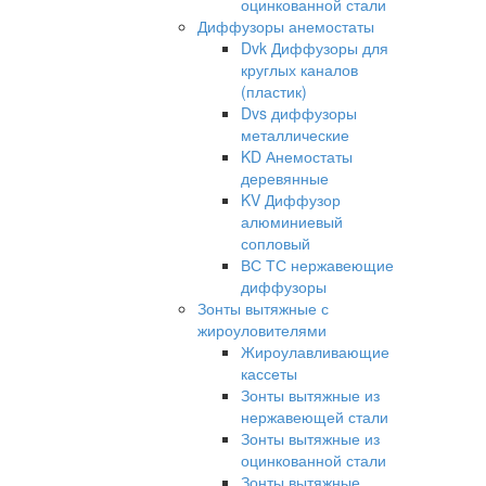
оцинкованной стали
Диффузоры анемостаты
Dvk Диффузоры для
круглых каналов
(пластик)
Dvs диффузоры
металлические
KD Анемостаты
деревянные
KV Диффузор
алюминиевый
сопловый
ВС ТС нержавеющие
диффузоры
Зонты вытяжные с
жироуловителями
Жироулавливающие
кассеты
Зонты вытяжные из
нержавеющей стали
Зонты вытяжные из
оцинкованной стали
Зонты вытяжные