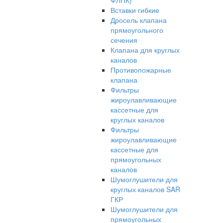
ФЛПК)
Вставки гибкие
Дросель клапана
прямоугольного
сечения
Клапана для круглых
каналов
Противопожарные
клапана
Фильтры
жироулавливающие
кассетные для
круглых каналов
Фильтры
жироулавливающие
кассетные для
прямоугольных
каналов
Шумоглушители для
круглых каналов SAR
ГКР
Шумоглушители для
прямоугольных