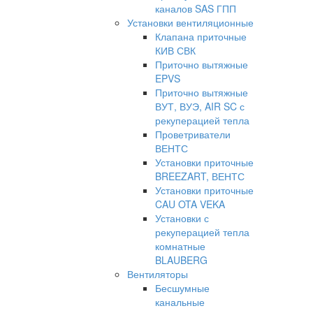
каналов SAS ГПП
Установки вентиляционные
Клапана приточные
КИВ СВК
Приточно вытяжные
EPVS
Приточно вытяжные
ВУТ, ВУЭ, AIR SC с
рекуперацией тепла
Проветриватели
ВЕНТС
Установки приточные
BREEZART, ВЕНТС
Установки приточные
CAU OTA VEKA
Установки с
рекуперацией тепла
комнатные
BLAUBERG
Вентиляторы
Бесшумные
канальные