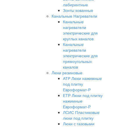
лабиринтные
Зонты кованные
Канальные Нагреватели
Канальные
нагреватели
электрические для
круглых каналов
Канальные
нагреватели
электрические для
прямоугольных
каналов
Люки резиновые
АТР Люки нажимные
под плитку
Евроформат-Р
ЕТР Люки под плитку
нажимные
Евроформат-Р
ЛСИС Пластиковые
люки под плитку
Люки с газовыми