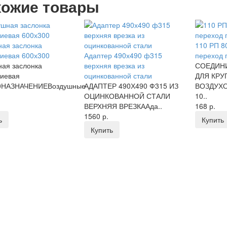
ожие товары
ая заслонка
110 РП 8
иевая 600х300
Адаптер 490х490 ф315
переход 
ая заслонка
верхняя врезка из
СОЕДИН
иевая
оцинкованной стали
ДЛЯ КРУ
0НАЗНАЧЕНИЕВоздушные
АДАПТЕР 490Х490 Ф315 ИЗ
ВОЗДУХО
ОЦИНКОВАННОЙ СТАЛИ
10..
ВЕРХНЯЯ ВРЕЗКААда..
168 р.
1560 р.
ь
Купить
Купить