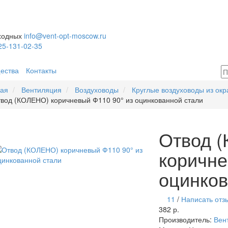
ыходных
info@vent-opt-moscow.ru
25-131-02-35
ества
Контакты
ная
Вентиляция
Воздуховоды
Круглые воздуховоды из ок
вод (КОЛЕНО) коричневый Ф110 90° из оцинкованной стали
Отвод 
коричне
оцинков
11
/
Написать отз
382 р.
Производитель:
Вен