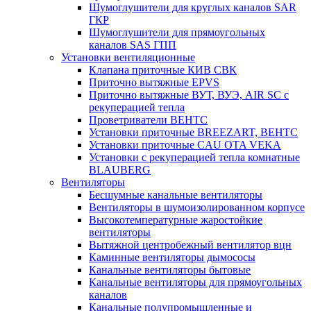
Шумоглушители для круглых каналов SAR
ГКР
Шумоглушители для прямоугольных
каналов SAS ГПП
Установки вентиляционные
Клапана приточные КИВ СВК
Приточно вытяжные EPVS
Приточно вытяжные ВУТ, ВУЭ, AIR SC с
рекуперацией тепла
Проветриватели ВЕНТС
Установки приточные BREEZART, ВЕНТС
Установки приточные CAU OTA VEKA
Установки с рекуперацией тепла комнатные
BLAUBERG
Вентиляторы
Бесшумные канальные вентиляторы
Вентиляторы в шумоизолированном корпусе
Высокотемпературные жаростойкие
вентиляторы
Вытяжной центробежный вентилятор вцн
Каминные вентиляторы дымососы
Канальные вентиляторы бытовые
Канальные вентиляторы для прямоугольных
каналов
Канальные полупромышленные и