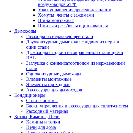
воздуховодов УГФ
Узлы управления дросель-клапаном
Хомуты, ленты с зажимами
Шина монтажная
Шпилька резьбовая оцинкованная
Дымоходы
Газоходы из нержавеющей стали
Двухконтурные дымоходы сэндвич из нерж и
оцин стали
Дымоходы сэндвич из окрашенной стали цвета
RAL
Заглушка с конденсатоотводом из нержавеющей
стали
Одноконтурные дымоходы
Элементы монтажные
Элементы проходные
Аксессуары для дымоходов
Кондиционеры
Сплит системы
Блоки управления и аксессуары для сплит-систем
Расходный материал
Котлы, Камины, Печи
Камины и топки
Печи для дома
Печи для сауны и бани