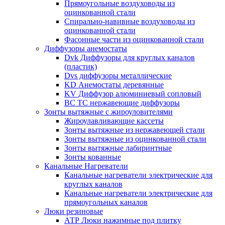
Прямоугольные воздуховоды из
оцинкованной стали
Спирально-навивные воздуховоды из
оцинкованной стали
Фасонные части из оцинкованной стали
Диффузоры анемостаты
Dvk Диффузоры для круглых каналов
(пластик)
Dvs диффузоры металлические
KD Анемостаты деревянные
KV Диффузор алюминиевый сопловый
ВС ТС нержавеющие диффузоры
Зонты вытяжные с жироуловителями
Жироулавливающие кассеты
Зонты вытяжные из нержавеющей стали
Зонты вытяжные из оцинкованной стали
Зонты вытяжные лабиринтные
Зонты кованные
Канальные Нагреватели
Канальные нагреватели электрические для
круглых каналов
Канальные нагреватели электрические для
прямоугольных каналов
Люки резиновые
АТР Люки нажимные под плитку