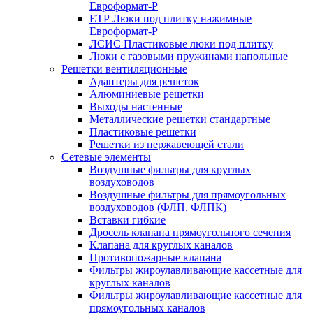
Евроформат-Р
ЕТР Люки под плитку нажимные
Евроформат-Р
ЛСИС Пластиковые люки под плитку
Люки с газовыми пружинами напольные
Решетки вентиляционные
Адаптеры для решеток
Алюминиевые решетки
Выходы настенные
Металлические решетки стандартные
Пластиковые решетки
Решетки из нержавеющей стали
Сетевые элементы
Воздушные фильтры для круглых
воздуховодов
Воздушные фильтры для прямоугольных
воздуховодов (ФЛП, ФЛПК)
Вставки гибкие
Дросель клапана прямоугольного сечения
Клапана для круглых каналов
Противопожарные клапана
Фильтры жироулавливающие кассетные для
круглых каналов
Фильтры жироулавливающие кассетные для
прямоугольных каналов