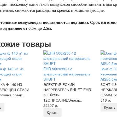
ции, поскольку один такой воздуховод способен заменить два к
ательно, снижаются расходы на крепёж и комплектующие.
гольные воздуховоды поставляются под заказ. Срок изготовл
вод длиною от 0,5м до 2,5м.
ожие товары
а ф 140 н1 из
EHR 500x250-12
Зонт ф 30
еющей стали
электрический нагреватель
нержаве
м
SHUFT
AISI/0,5
КА Ф 140 ИЗ
ЭЛЕКТРИЧЕСКИЙ
ЗОНТ Ф3
ВЕЮЩЕЙ СТАЛИ
НАГРЕВАТЕЛЬ SHUFT EHR
НЕРЖАВ
лушка предс..
500X250-
0,5ММ Зо
12ОПИСАНИЕЭлектр..
816 р.
25207 р.
ь
Купить
Купить