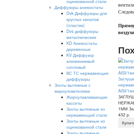
оцинкованной стали
вентиля
Диффузоры анемостаты
Следов
Dvk Диффузоры для
круглых каналов
(пластик)
Прямоу
Dvs диффузоры
воздухо
металлические
KD Анемостаты
Пох
деревянные
KV Диффузор
алюминиевый
сопловый
ВС ТС нержавеющие
Заглушк
диффузоры
нержав
Зонты вытяжные с
AISI/1м
жироуловителями
ЗАГЛУШ
Жироулавливающие
НЕРЖА
кассеты
1ММ Заг
Зонты вытяжные из
432 р.
нержавеющей стали
Зонты вытяжные из
Купит
оцинкованной стали
Зонты вытяжные