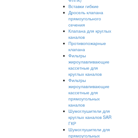
ФЛПК)
Вставки гибкие
Дросель клапана
прямоугольного
сечения
Клапана для круглых
каналов
Противопожарные
клапана
Фильтры
жироулавливающие
кассетные для
круглых каналов
Фильтры
жироулавливающие
кассетные для
прямоугольных
каналов
Шумоглушители для
круглых каналов SAR
ГКР
Шумоглушители для
прямоугольных