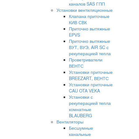
каналов SAS ГПП
Установки вентиляционные
Клапана приточные
КИВ СВК
Приточно вытяжные
EPVS
Приточно вытяжные
ВУТ, ВУЭ, AIR SC с
рекуперацией тепла
Проветриватели
ВЕНТС
Установки приточные
BREEZART, ВЕНТС
Установки приточные
CAU OTA VEKA
Установки с
рекуперацией тепла
комнатные
BLAUBERG
Вентиляторы
Бесшумные
канальные