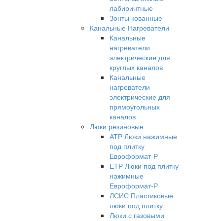
лабиринтные
Зонты кованные
Канальные Нагреватели
Канальные
нагреватели
электрические для
круглых каналов
Канальные
нагреватели
электрические для
прямоугольных
каналов
Люки резиновые
АТР Люки нажимные
под плитку
Евроформат-Р
ЕТР Люки под плитку
нажимные
Евроформат-Р
ЛСИС Пластиковые
люки под плитку
Люки с газовыми