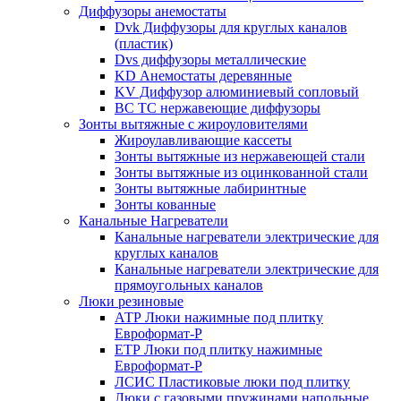
Диффузоры анемостаты
Dvk Диффузоры для круглых каналов
(пластик)
Dvs диффузоры металлические
KD Анемостаты деревянные
KV Диффузор алюминиевый сопловый
ВС ТС нержавеющие диффузоры
Зонты вытяжные с жироуловителями
Жироулавливающие кассеты
Зонты вытяжные из нержавеющей стали
Зонты вытяжные из оцинкованной стали
Зонты вытяжные лабиринтные
Зонты кованные
Канальные Нагреватели
Канальные нагреватели электрические для
круглых каналов
Канальные нагреватели электрические для
прямоугольных каналов
Люки резиновые
АТР Люки нажимные под плитку
Евроформат-Р
ЕТР Люки под плитку нажимные
Евроформат-Р
ЛСИС Пластиковые люки под плитку
Люки с газовыми пружинами напольные