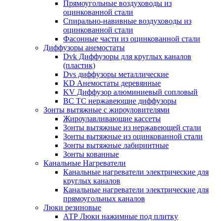
Прямоугольные воздуховоды из
оцинкованной стали
Спирально-навивные воздуховоды из
оцинкованной стали
Фасонные части из оцинкованной стали
Диффузоры анемостаты
Dvk Диффузоры для круглых каналов
(пластик)
Dvs диффузоры металлические
KD Анемостаты деревянные
KV Диффузор алюминиевый сопловый
ВС ТС нержавеющие диффузоры
Зонты вытяжные с жироуловителями
Жироулавливающие кассеты
Зонты вытяжные из нержавеющей стали
Зонты вытяжные из оцинкованной стали
Зонты вытяжные лабиринтные
Зонты кованные
Канальные Нагреватели
Канальные нагреватели электрические для
круглых каналов
Канальные нагреватели электрические для
прямоугольных каналов
Люки резиновые
АТР Люки нажимные под плитку