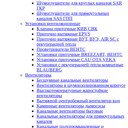
Шумоглушители для круглых каналов SAR
ГКР
Шумоглушители для прямоугольных
каналов SAS ГПП
Установки вентиляционные
Клапана приточные КИВ СВК
Приточно вытяжные EPVS
Приточно вытяжные ВУТ, ВУЭ, AIR SC с
рекуперацией тепла
Проветриватели ВЕНТС
Установки приточные BREEZART, ВЕНТС
Установки приточные CAU OTA VEKA
Установки с рекуперацией тепла комнатные
BLAUBERG
Вентиляторы
Бесшумные канальные вентиляторы
Вентиляторы в шумоизолированном корпусе
Высокотемпературные жаростойкие
вентиляторы
Вытяжной центробежный вентилятор вцн
Каминные вентиляторы дымососы
Канальные вентиляторы бытовые
Канальные вентиляторы для прямоугольных
каналов
Канальные полупромышленные и