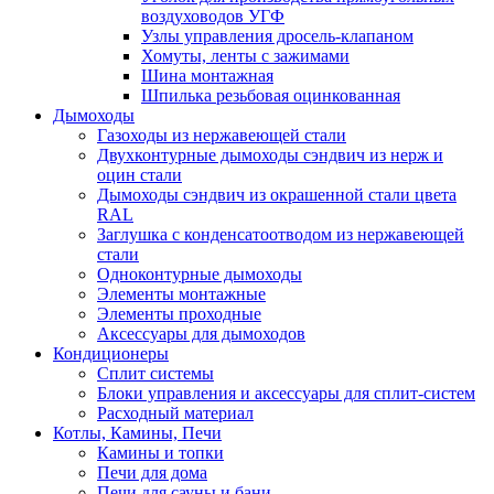
воздуховодов УГФ
Узлы управления дросель-клапаном
Хомуты, ленты с зажимами
Шина монтажная
Шпилька резьбовая оцинкованная
Дымоходы
Газоходы из нержавеющей стали
Двухконтурные дымоходы сэндвич из нерж и
оцин стали
Дымоходы сэндвич из окрашенной стали цвета
RAL
Заглушка с конденсатоотводом из нержавеющей
стали
Одноконтурные дымоходы
Элементы монтажные
Элементы проходные
Аксессуары для дымоходов
Кондиционеры
Сплит системы
Блоки управления и аксессуары для сплит-систем
Расходный материал
Котлы, Камины, Печи
Камины и топки
Печи для дома
Печи для сауны и бани