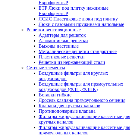
Евроформат-Р
ЕТР Люки под плитку нажимные
Евроформат-Р
ЛСИС Пластиковые люки под плитку
Люки с газовыми пружинами напольные
Решетки вентиляционные
Адаптеры для решеток
Алюминиевые решетки
Выходы настенные
Металлические решетки стандартные
Пластиковые решетки
Решетки из нержавеющей стали
Сетевые элементы
Воздушные фильтры для круглых
воздуховодов
Воздушные фильтры для прямоугольных
воздуховодов (ФЛП, ФЛПК)
Вставки гибкие
Дросель клапана прямоугольного сечения
Клапана для круглых каналов
Противопожарные клапана
Фильтры жироулавливающие кассетные для
круглых каналов
Фильтры жироулавливающие кассетные для
прямоугольных каналов