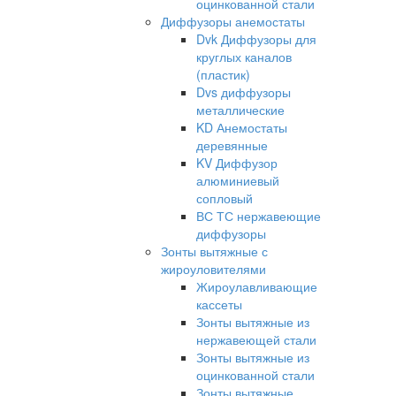
оцинкованной стали
Диффузоры анемостаты
Dvk Диффузоры для
круглых каналов
(пластик)
Dvs диффузоры
металлические
KD Анемостаты
деревянные
KV Диффузор
алюминиевый
сопловый
ВС ТС нержавеющие
диффузоры
Зонты вытяжные с
жироуловителями
Жироулавливающие
кассеты
Зонты вытяжные из
нержавеющей стали
Зонты вытяжные из
оцинкованной стали
Зонты вытяжные