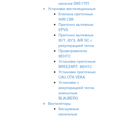
каналов SAS ГПП
Установки вентиляционные
Клапана приточные
КИВ СВК
Приточно вытяжные
EPVS
Приточно вытяжные
ВУТ, ВУЭ, AIR SC с
рекуперацией тепла
Проветриватели
ВЕНТС
Установки приточные
BREEZART, ВЕНТС
Установки приточные
CAU OTA VEKA
Установки с
рекуперацией тепла
комнатные
BLAUBERG
Вентиляторы
Бесшумные
канальные