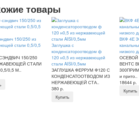
ожие товары
эндвич 150/250 из
ВКФ 4Е 3
ющей стали 0,5/0,5
Заглушка с
канальны
конденсатороотводом ф
низкого 
СЭНДВИЧ 150/250
120 н0,5 из нержавеющей
ОСЕВОЙ
РЖАВЕЮЩЕЙ СТАЛИ
стали AISI/0,5мм
ВЕНТС В
0,5/0,5 М..
ЗАГЛУШКА ФЕРРУМ Ф120 С
300ПРИ
КОНДЕНСАТООТВОДОМ ИЗ
и прито..
НЕРЖАВЕЮЩЕЙ СТА..
18644 р.
ь
380 р.
Купить
Купить