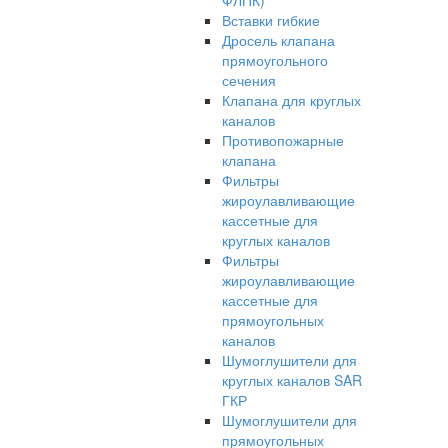
ФЛПК)
Вставки гибкие
Дросель клапана
прямоугольного
сечения
Клапана для круглых
каналов
Противопожарные
клапана
Фильтры
жироулавливающие
кассетные для
круглых каналов
Фильтры
жироулавливающие
кассетные для
прямоугольных
каналов
Шумоглушители для
круглых каналов SAR
ГКР
Шумоглушители для
прямоугольных