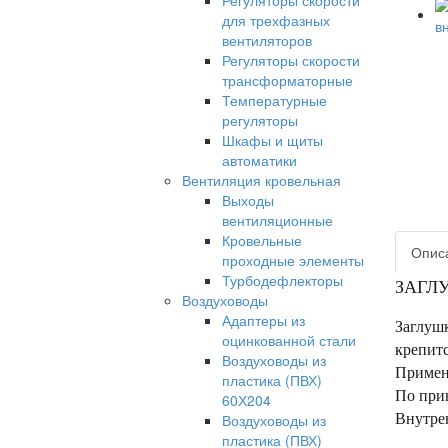
Регуляторы скорости
для трехфазных
вентиляторов
Регуляторы скорости
трансформаторные
Температурные
регуляторы
Шкафы и щиты
автоматики
Вентиляция кровельная
Выходы
вентиляционные
Кровельные
Опис
проходные элементы
Турбодефлекторы
ЗАГЛ
Воздуховоды
Адаптеры из
Заглушк
оцинкованной стали
крепитс
Воздуховоды из
Примен
пластика (ПВХ)
По при
60Х204
Внутрен
Воздуховоды из
пластика (ПВХ)