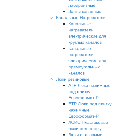
лабиринтные
Зонты кованные
Канальные Нагреватели
Канальные
нагреватели
электрические для
круглых каналов
Канальные
нагреватели
электрические для
прямоугольных
каналов
Люки резиновые
АТР Люки нажимные
под плитку
Евроформат-Р
ЕТР Люки под плитку
нажимные
Евроформат-Р
ЛСИС Пластиковые
люки под плитку
Люки с газовыми