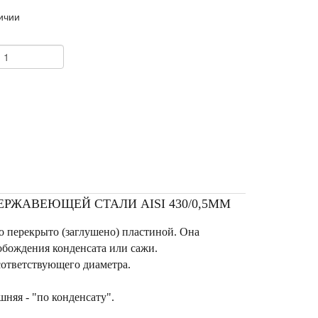
ичии
+
ЕРЖАВЕЮЩЕЙ СТАЛИ AISI 430/0,5ММ
о перекрыто (заглушено) пластиной. Она
обождения конденсата или сажи.
сответствующего диаметра.
няя - "по конденсату".