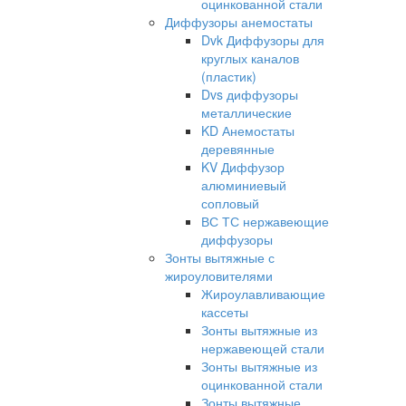
оцинкованной стали
Диффузоры анемостаты
Dvk Диффузоры для
круглых каналов
(пластик)
Dvs диффузоры
металлические
KD Анемостаты
деревянные
KV Диффузор
алюминиевый
сопловый
ВС ТС нержавеющие
диффузоры
Зонты вытяжные с
жироуловителями
Жироулавливающие
кассеты
Зонты вытяжные из
нержавеющей стали
Зонты вытяжные из
оцинкованной стали
Зонты вытяжные