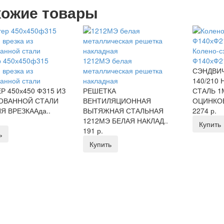
ожие товары
Колено-с
р 450х450ф315
1212МЭ белая
Ф140хФ21
 врезка из
металлическая решетка
СЭНДВИЧ
анной стали
накладная
140/210
Р 450х450 Ф315 ИЗ
РЕШЕТКА
СТАЛЬ 1
ОВАННОЙ СТАЛИ
ВЕНТИЛЯЦИОННАЯ
ОЦИНКОВ
Я ВРЕЗКААда..
ВЫТЯЖНАЯ СТАЛЬНАЯ
2274 р.
1212МЭ БЕЛАЯ НАКЛАД..
Купить
191 р.
ь
Купить