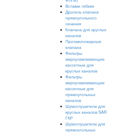
ФЛПК)
Вставки гибкие
Дросель клапана
прямоугольного
сечения
Клапана для круглых
каналов
Противопожарные
клапана
Фильтры
жироулавливающие
кассетные для
круглых каналов
Фильтры
жироулавливающие
кассетные для
прямоугольных
каналов
Шумоглушители для
круглых каналов SAR
ГКР
Шумоглушители для
прямоугольных