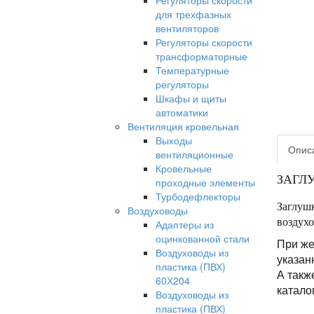
Регуляторы скорости
для трехфазных
вентиляторов
Регуляторы скорости
трансформаторные
Температурные
регуляторы
Шкафы и щиты
автоматики
Вентиляция кровельная
Выходы
Опис
вентиляционные
Кровельные
ЗАГЛ
проходные элементы
Турбодефлекторы
Заглуш
Воздуховоды
воздух
Адаптеры из
оцинкованной стали
При же
Воздуховоды из
указан
пластика (ПВХ)
А такж
60Х204
катало
Воздуховоды из
пластика (ПВХ)