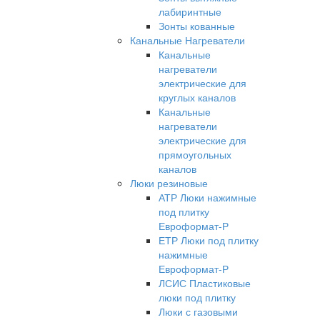
лабиринтные
Зонты кованные
Канальные Нагреватели
Канальные
нагреватели
электрические для
круглых каналов
Канальные
нагреватели
электрические для
прямоугольных
каналов
Люки резиновые
АТР Люки нажимные
под плитку
Евроформат-Р
ЕТР Люки под плитку
нажимные
Евроформат-Р
ЛСИС Пластиковые
люки под плитку
Люки с газовыми