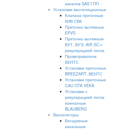
каналов SAS ГПП
Установки вентиляционные
Клапана приточные
КИВ СВК
Приточно вытяжные
EPVS
Приточно вытяжные
ВУТ, ВУЭ, AIR SC с
рекуперацией тепла
Проветриватели
ВЕНТС
Установки приточные
BREEZART, ВЕНТС
Установки приточные
CAU OTA VEKA
Установки с
рекуперацией тепла
комнатные
BLAUBERG
Вентиляторы
Бесшумные
канальные