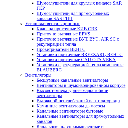
Шумоглушители для круглых каналов SAR
ГКР
Шумоглушители для прямоугольных
каналов SAS ГПП
Установки вентиляционные
Клапана приточные КИВ СВК
Приточно вытяжные EPVS
Приточно вытяжные ВУТ, ВУЭ, AIR SC с
рекуперацией тепла
Проветриватели ВЕНТС
Установки приточные BREEZART, ВЕНТС
Установки приточные CAU OTA VEKA
Установки с рекуперацией тепла комнатные
BLAUBERG
Вентиляторы
Бесшумные канальные вентиляторы
Вентиляторы в шумоизолированном корпусе
Высокотемпературные жаростойкие
вентиляторы
Вытяжной центробежный вентилятор вцн
Каминные вентиляторы дымососы
Канальные вентиляторы бытовые
Канальные вентиляторы для прямоугольных
каналов
Канальные полупромышленные и