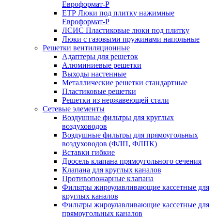
Евроформат-Р
ЕТР Люки под плитку нажимные
Евроформат-Р
ЛСИС Пластиковые люки под плитку
Люки с газовыми пружинами напольные
Решетки вентиляционные
Адаптеры для решеток
Алюминиевые решетки
Выходы настенные
Металлические решетки стандартные
Пластиковые решетки
Решетки из нержавеющей стали
Сетевые элементы
Воздушные фильтры для круглых
воздуховодов
Воздушные фильтры для прямоугольных
воздуховодов (ФЛП, ФЛПК)
Вставки гибкие
Дросель клапана прямоугольного сечения
Клапана для круглых каналов
Противопожарные клапана
Фильтры жироулавливающие кассетные для
круглых каналов
Фильтры жироулавливающие кассетные для
прямоугольных каналов