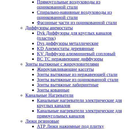
Прямоугольные воздуховоды из
оцинкованной стали
Спирально-навивные воздуховоды из
оцинкованной стали
Фасонные части из оцинкованной стали
Диффузоры анемостаты
Dvk Диффузоры для круглых каналов
(пластик)
Dvs диффузоры металлические
KD Анемостаты деревянные
KV Диффузор алюминиевый сопловый
ВС ТС нержавеющие диффузоры
Зонты вытяжные с жироуловителями
Жироулавливающие кассеты
Зонты вытяжные из нержавеющей стали
Зонты вытяжные из оцинкованной стали
Зонты вытяжные лабиринтные
Зонты кованные
Канальные Нагреватели
Канальные нагреватели электрические для
круглых каналов
Канальные нагреватели электрические для
прямоугольных каналов
Люки резиновые
АТР Люки нажимные под плитку