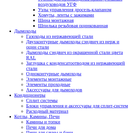
воздуховодов УГФ
Узлы управления дросель-клапаном
Хомуты, ленты с зажимами
Шина монтажная
Шпилька резьбовая оцинкованная
Дымоходы
Газоходы из нержавеющей стали
Двухконтурные дымоходы сэндвич из нерж и
оцин стали
Дымоходы сэндвич из окрашенной стали цвета
RAL
Заглушка с конденсатоотводом из нержавеющей
стали
Одноконтурные дымоходы
Элементы монтажные
Элементы проходные
Аксессуары для дымоходов
Кондиционеры
Сплит системы
Блоки управления и аксессуары для сплит-систем
Расходный материал
Котлы, Камины, Печи
Камины и топки
Печи для дома
Печи для сауны и бани