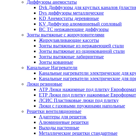
Диффузоры анемостаты
Dvk Диффузоры для круглых каналов (пласти
Dvs диффузоры металлические
KD Анемостаты деревянные
KV Диффузор алюминиевый сопловый
ВС ТС нержавеющие диффузоры
Зонты вытяжные с жироуловителями
Жироулавливающие кассеты
Зонты вытяжные из нержавеющей стали
Зонты вытяжные из оцинкованной стали
Зонты вытяжные лабиринтные
Зонты кованные
Канальные Нагреватели
Канальные нагреватели электрические для кр
Канальные нагреватели электрические для п
Люки резиновые
АТР Люки нажимные под плитку Евроформат
ЕТР Люки под плитку нажимные Евроформат
ЛСИС Пластиковые люки под плитку
Люки с газовыми пружинами напольные
Решетки вентиляционные
Адаптеры для решеток
Алюминиевые решетки
Выходы настенные
Металлические решетки стандартные