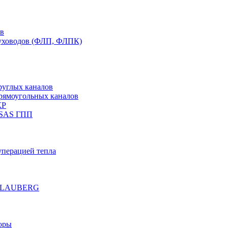
ов
духоводов (ФЛП, ФЛПК)
руглых каналов
рямоугольных каналов
КР
 SAS ГПП
уперацией тепла
е BLAUBERG
оры