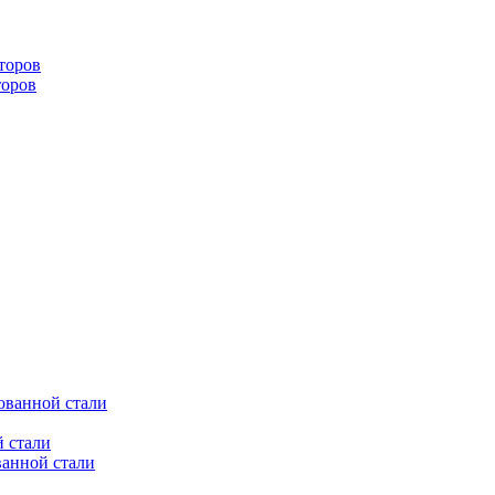
торов
торов
ованной стали
 стали
ванной стали