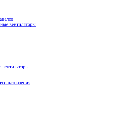
аналов
ные вентиляторы
 вентиляторы
ы
го назначения