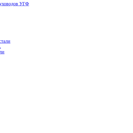
духоводов УГФ
стали
L
ли