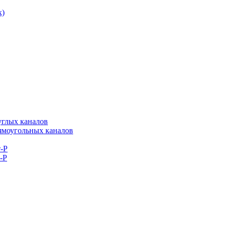
к)
углых каналов
рямоугольных каналов
-Р
-Р