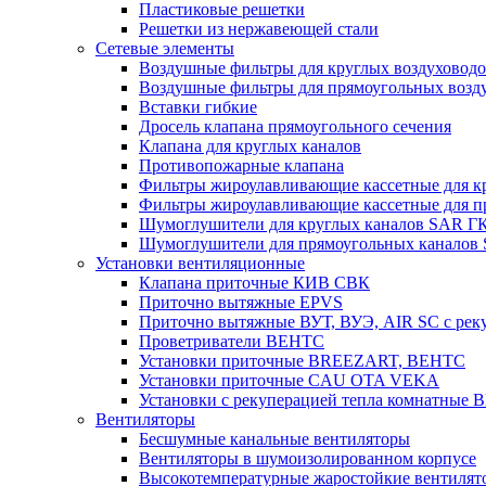
Пластиковые решетки
Решетки из нержавеющей стали
Сетевые элементы
Воздушные фильтры для круглых воздуховод
Воздушные фильтры для прямоугольных воз
Вставки гибкие
Дросель клапана прямоугольного сечения
Клапана для круглых каналов
Противопожарные клапана
Фильтры жироулавливающие кассетные для к
Фильтры жироулавливающие кассетные для п
Шумоглушители для круглых каналов SAR Г
Шумоглушители для прямоугольных каналов
Установки вентиляционные
Клапана приточные КИВ СВК
Приточно вытяжные EPVS
Приточно вытяжные ВУТ, ВУЭ, AIR SC с рек
Проветриватели ВЕНТС
Установки приточные BREEZART, ВЕНТС
Установки приточные CAU OTA VEKA
Установки с рекуперацией тепла комнатны
Вентиляторы
Бесшумные канальные вентиляторы
Вентиляторы в шумоизолированном корпусе
Высокотемпературные жаростойкие вентилят