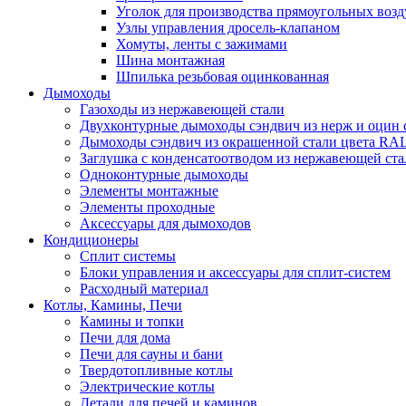
Уголок для производства прямоугольных воз
Узлы управления дросель-клапаном
Хомуты, ленты с зажимами
Шина монтажная
Шпилька резьбовая оцинкованная
Дымоходы
Газоходы из нержавеющей стали
Двухконтурные дымоходы сэндвич из нерж и оцин 
Дымоходы сэндвич из окрашенной стали цвета RA
Заглушка с конденсатоотводом из нержавеющей ста
Одноконтурные дымоходы
Элементы монтажные
Элементы проходные
Аксессуары для дымоходов
Кондиционеры
Сплит системы
Блоки управления и аксессуары для сплит-систем
Расходный материал
Котлы, Камины, Печи
Камины и топки
Печи для дома
Печи для сауны и бани
Твердотопливные котлы
Электрические котлы
Детали для печей и каминов