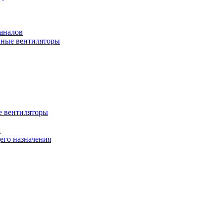
аналов
ные вентиляторы
 вентиляторы
ы
го назначения