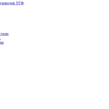
духоводов УГФ
стали
L
ли