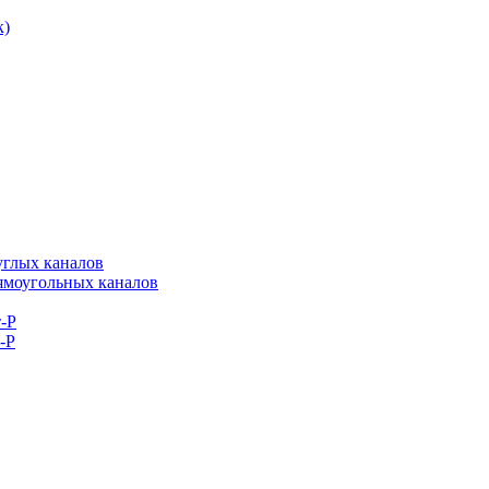
к)
углых каналов
рямоугольных каналов
-Р
-Р