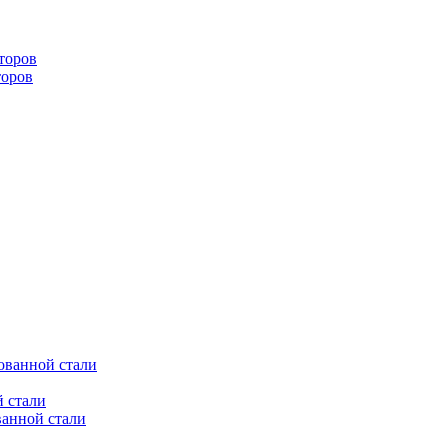
торов
торов
ованной стали
 стали
ванной стали