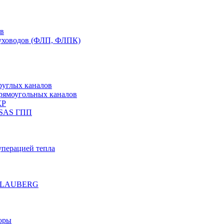
ов
духоводов (ФЛП, ФЛПК)
руглых каналов
рямоугольных каналов
КР
 SAS ГПП
уперацией тепла
е BLAUBERG
оры