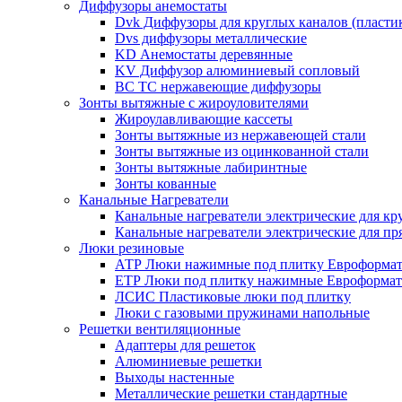
Диффузоры анемостаты
Dvk Диффузоры для круглых каналов (пласти
Dvs диффузоры металлические
KD Анемостаты деревянные
KV Диффузор алюминиевый сопловый
ВС ТС нержавеющие диффузоры
Зонты вытяжные с жироуловителями
Жироулавливающие кассеты
Зонты вытяжные из нержавеющей стали
Зонты вытяжные из оцинкованной стали
Зонты вытяжные лабиринтные
Зонты кованные
Канальные Нагреватели
Канальные нагреватели электрические для кр
Канальные нагреватели электрические для п
Люки резиновые
АТР Люки нажимные под плитку Евроформат
ЕТР Люки под плитку нажимные Евроформат
ЛСИС Пластиковые люки под плитку
Люки с газовыми пружинами напольные
Решетки вентиляционные
Адаптеры для решеток
Алюминиевые решетки
Выходы настенные
Металлические решетки стандартные