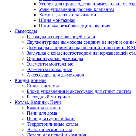
Уголок для производства прямоугольных воз
Узлы управления дросель-клапаном
Хомуты, ленты с зажимами
Шина монтажная
Шпилька резьбовая оцинкованная
Дымоходы
Газоходы из нержавеющей стали
Двухконтурные дымоходы сэндвич из нерж и оцин 
Дымоходы сэндвич из окрашенной стали цвета RA
Заглушка с конденсатоотводом из нержавеющей ста
Одноконтурные дымоходы
Элементы монтажные
Элементы проходные
Аксессуары для дымоходов
Кондиционеры
Сплит системы
Блоки управления и аксессуары для сплит-систем
Расходный материал
Котлы, Камины, Печи
Камины и топки
Печи для дома
Печи для сауны и бани
Твердотопливные котлы
Электрические котлы
Детали для печей и каминов