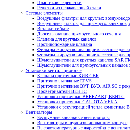
Пластиковые решетки
Решетки из нержавеющей стали
Сетевые элементы
Воздушные фильтры для круглых воздуховод
Воздушные фильтры для прямоугольных воз
Вставки гибкие
Дросель клапана прямоугольного сечения
Клапана для круглых каналов
Противопожарные клапана
Фильтры жироулавливающие кассетные для к
Фильтры жироулавливающие кассетные для п
Шумоглушители для круглых каналов SAR Г
Шумоглушители для прямоугольных каналов
Установки вентиляционные
Клапана приточные КИВ СВК
Приточно вытяжные EPVS
Приточно вытяжные ВУТ, ВУЭ, AIR SC с рек
Проветриватели ВЕНТС
Установки приточные BREEZART, ВЕНТС
Установки приточные CAU OTA VEKA
Установки с рекуперацией тепла комнатны
Вентиляторы
Бесшумные канальные вентиляторы
Вентиляторы в шумоизолированном корпусе
Высокотемпературные жаростойкие вентилят