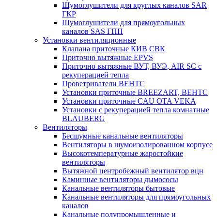
Шумоглушители для круглых каналов SAR
ГКР
Шумоглушители для прямоугольных
каналов SAS ГПП
Установки вентиляционные
Клапана приточные КИВ СВК
Приточно вытяжные EPVS
Приточно вытяжные ВУТ, ВУЭ, AIR SC с
рекуперацией тепла
Проветриватели ВЕНТС
Установки приточные BREEZART, ВЕНТС
Установки приточные CAU OTA VEKA
Установки с рекуперацией тепла комнатные
BLAUBERG
Вентиляторы
Бесшумные канальные вентиляторы
Вентиляторы в шумоизолированном корпусе
Высокотемпературные жаростойкие
вентиляторы
Вытяжной центробежный вентилятор вцн
Каминные вентиляторы дымососы
Канальные вентиляторы бытовые
Канальные вентиляторы для прямоугольных
каналов
Канальные полупромышленные и