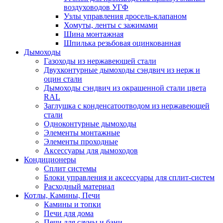
воздуховодов УГФ
Узлы управления дросель-клапаном
Хомуты, ленты с зажимами
Шина монтажная
Шпилька резьбовая оцинкованная
Дымоходы
Газоходы из нержавеющей стали
Двухконтурные дымоходы сэндвич из нерж и
оцин стали
Дымоходы сэндвич из окрашенной стали цвета
RAL
Заглушка с конденсатоотводом из нержавеющей
стали
Одноконтурные дымоходы
Элементы монтажные
Элементы проходные
Аксессуары для дымоходов
Кондиционеры
Сплит системы
Блоки управления и аксессуары для сплит-систем
Расходный материал
Котлы, Камины, Печи
Камины и топки
Печи для дома
Печи для сауны и бани