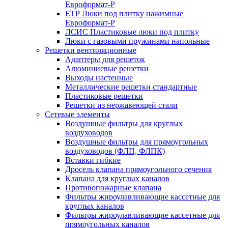
Евроформат-Р
ЕТР Люки под плитку нажимные
Евроформат-Р
ЛСИС Пластиковые люки под плитку
Люки с газовыми пружинами напольные
Решетки вентиляционные
Адаптеры для решеток
Алюминиевые решетки
Выходы настенные
Металлические решетки стандартные
Пластиковые решетки
Решетки из нержавеющей стали
Сетевые элементы
Воздушные фильтры для круглых
воздуховодов
Воздушные фильтры для прямоугольных
воздуховодов (ФЛП, ФЛПК)
Вставки гибкие
Дросель клапана прямоугольного сечения
Клапана для круглых каналов
Противопожарные клапана
Фильтры жироулавливающие кассетные для
круглых каналов
Фильтры жироулавливающие кассетные для
прямоугольных каналов