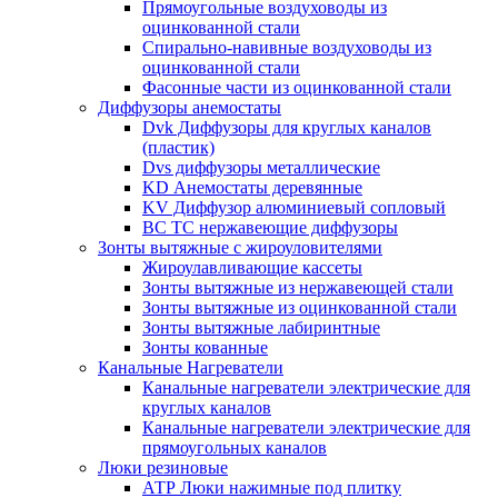
Прямоугольные воздуховоды из
оцинкованной стали
Спирально-навивные воздуховоды из
оцинкованной стали
Фасонные части из оцинкованной стали
Диффузоры анемостаты
Dvk Диффузоры для круглых каналов
(пластик)
Dvs диффузоры металлические
KD Анемостаты деревянные
KV Диффузор алюминиевый сопловый
ВС ТС нержавеющие диффузоры
Зонты вытяжные с жироуловителями
Жироулавливающие кассеты
Зонты вытяжные из нержавеющей стали
Зонты вытяжные из оцинкованной стали
Зонты вытяжные лабиринтные
Зонты кованные
Канальные Нагреватели
Канальные нагреватели электрические для
круглых каналов
Канальные нагреватели электрические для
прямоугольных каналов
Люки резиновые
АТР Люки нажимные под плитку