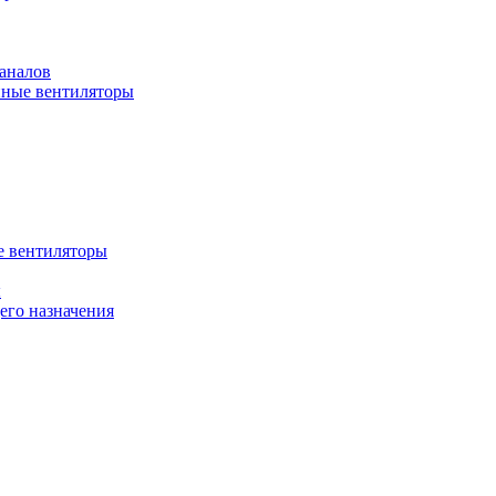
аналов
ные вентиляторы
 вентиляторы
ы
го назначения