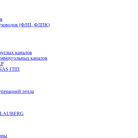
ов
духоводов (ФЛП, ФЛПК)
руглых каналов
рямоугольных каналов
КР
 SAS ГПП
уперацией тепла
е BLAUBERG
оры