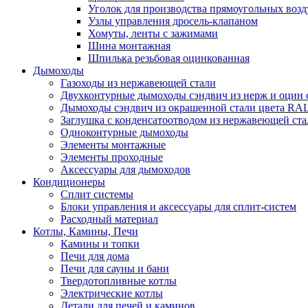
Уголок для производства прямоугольных воз
Узлы управления дросель-клапаном
Хомуты, ленты с зажимами
Шина монтажная
Шпилька резьбовая оцинкованная
Дымоходы
Газоходы из нержавеющей стали
Двухконтурные дымоходы сэндвич из нерж и оцин 
Дымоходы сэндвич из окрашенной стали цвета RA
Заглушка с конденсатоотводом из нержавеющей ста
Одноконтурные дымоходы
Элементы монтажные
Элементы проходные
Аксессуары для дымоходов
Кондиционеры
Сплит системы
Блоки управления и аксессуары для сплит-систем
Расходный материал
Котлы, Камины, Печи
Камины и топки
Печи для дома
Печи для сауны и бани
Твердотопливные котлы
Электрические котлы
Детали для печей и каминов