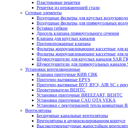
Пластиковые решетки
Решетки из нержавеющей стали
Сетевые элементы
Воздушные фильтры для круглых воздуховод
Воздушные фильтры для прямоугольных воз
Вставки гибкие
Дросель клапана прямоугольного сечения
Клапана для круглых каналов
Противопожарные клапана
Фильтры жироулавливающие кассетные для к
Фильтры жироулавливающие кассетные для п
Шумоглушители для круглых каналов SAR Г
Шумоглушители для прямоугольных каналов
Установки вентиляционные
Клапана приточные КИВ СВК
Приточно вытяжные EPVS
Приточно вытяжные ВУТ, ВУЭ, AIR SC с рек
Проветриватели ВЕНТС
Установки приточные BREEZART, ВЕНТС
Установки приточные CAU OTA VEKA
Установки с рекуперацией тепла комнатны
Вентиляторы
Бесшумные канальные вентиляторы
Вентиляторы в шумоизолированном корпусе
Высокотемпературные жаростойкие вентилят