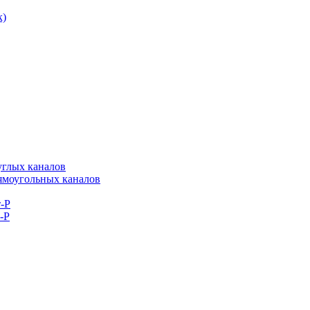
к)
углых каналов
рямоугольных каналов
-Р
-Р