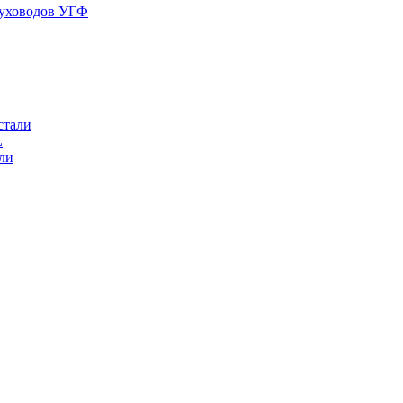
духоводов УГФ
стали
L
ли