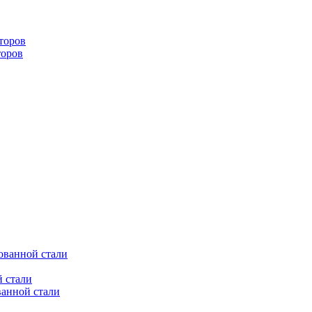
торов
торов
ованной стали
 стали
ванной стали