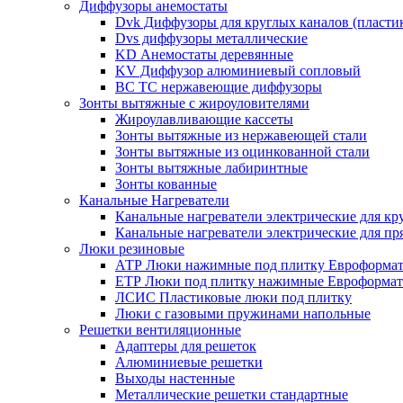
Диффузоры анемостаты
Dvk Диффузоры для круглых каналов (пласти
Dvs диффузоры металлические
KD Анемостаты деревянные
KV Диффузор алюминиевый сопловый
ВС ТС нержавеющие диффузоры
Зонты вытяжные с жироуловителями
Жироулавливающие кассеты
Зонты вытяжные из нержавеющей стали
Зонты вытяжные из оцинкованной стали
Зонты вытяжные лабиринтные
Зонты кованные
Канальные Нагреватели
Канальные нагреватели электрические для кр
Канальные нагреватели электрические для п
Люки резиновые
АТР Люки нажимные под плитку Евроформат
ЕТР Люки под плитку нажимные Евроформат
ЛСИС Пластиковые люки под плитку
Люки с газовыми пружинами напольные
Решетки вентиляционные
Адаптеры для решеток
Алюминиевые решетки
Выходы настенные
Металлические решетки стандартные